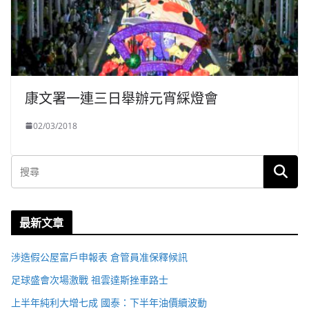
康文署一連三日舉辦元宵綵燈會
02/03/2018
最新文章
涉造假公屋富戶申報表 倉管員准保釋候訊
足球盛會次場激戰 祖雲達斯挫車路士
上半年純利大增七成 國泰：下半年油價續波動