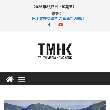
Skip
2026年8月7日（星期五）
to
最新：
content
巴士非禮女學生 六旬漢判囚四月
涉造假公屋富戶申報表 倉管員准保釋候訊
足球盛會次場激戰 祖雲達斯挫車路士
上半年純利大增七成 國泰：下半年油價續波動
上半年車禍奪六十三命 警方：下週起嚴打交通違例