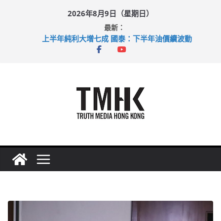
Skip
2026年8月9日（星期日）
to
最新：
content
上半年純利大增七成 國泰：下半年油價續波動
拜仁熱身賽挫維拉 啟德主場館奪錦標
性罪行修例獲九成支持 鄧炳強：爭取今屆任期內完成立法
涉造假公屋富戶申報表 倉管員准保釋候訊
足球盛會次場激戰 祖雲達斯挫車路士