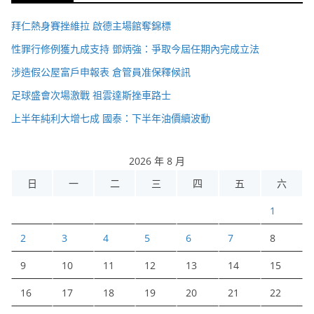
拜仁熱身賽挫維拉 啟德主場館奪錦標
性罪行修例獲九成支持 鄧炳強：爭取今屆任期內完成立法
涉造假公屋富戶申報表 倉管員准保釋候訊
足球盛會次場激戰 祖雲達斯挫車路士
上半年純利大增七成 國泰：下半年油價續波動
2026 年 8 月
日
一
二
三
四
五
六
1
2
3
4
5
6
7
8
9
10
11
12
13
14
15
16
17
18
19
20
21
22