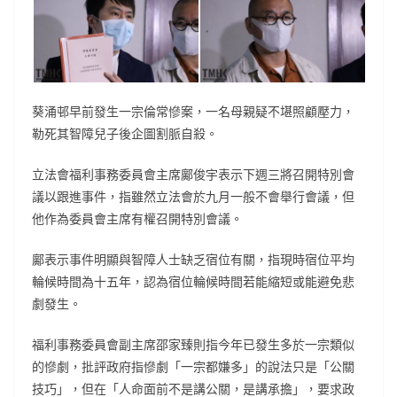
葵涌邨早前發生一宗倫常慘案，一名母親疑不堪照顧壓力，
勒死其智障兒子後企圖割脈自殺。
立法會福利事務委員會主席鄺俊宇表示下週三將召開特別會
議以跟進事件，指雖然立法會於九月一般不會舉行會議，但
他作為委員會主席有權召開特別會議。
鄺表示事件明顯與智障人士缺乏宿位有關，指現時宿位平均
輪候時間為十五年，認為宿位輪候時間若能縮短或能避免悲
劇發生。
福利事務委員會副主席邵家臻則指今年已發生多於一宗類似
的慘劇，批評政府指慘劇「一宗都嫌多」的說法只是「公關
技巧」，但在「人命面前不是講公關，是講承擔」，要求政