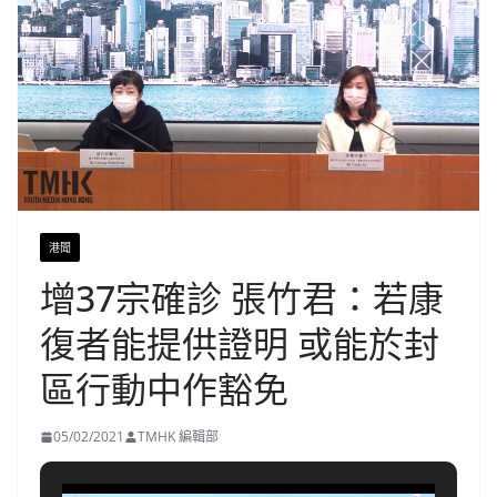
港聞
增37宗確診 張竹君：若康
復者能提供證明 或能於封
區行動中作豁免
05/02/2021
TMHK 編輯部