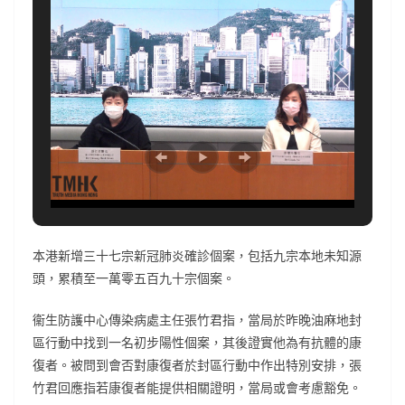
本港新增三十七宗新冠肺炎確診個案，包括九宗本地未知源
頭，累積至一萬零五百九十宗個案。
衞生防護中心傳染病處主任張竹君指，當局於昨晚油麻地封
區行動中找到一名初步陽性個案，其後證實他為有抗體的康
復者。被問到會否對康復者於封區行動中作出特別安排，張
竹君回應指若康復者能提供相關證明，當局或會考慮豁免。