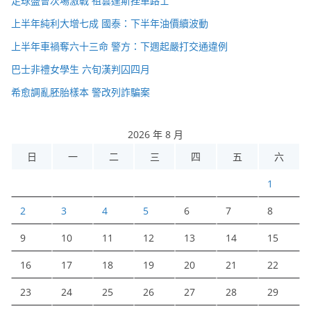
足球盛會次場激戰 祖雲達斯挫車路士
上半年純利大增七成 國泰：下半年油價續波動
上半年車禍奪六十三命 警方：下週起嚴打交通違例
巴士非禮女學生 六旬漢判囚四月
希愈調亂胚胎樣本 警改列詐騙案
2026 年 8 月
日
一
二
三
四
五
六
1
2
3
4
5
6
7
8
9
10
11
12
13
14
15
16
17
18
19
20
21
22
23
24
25
26
27
28
29