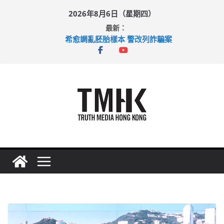
Skip
2026年8月6日（星期四）
to
最新：
content
希愈調亂胚胎樣本 警改列詐騙案
足球盛會次場激戰 祖雲達斯挫車路士
上半年純利大增七成 國泰：下半年油價續波動
上半年車禍奪六十三命 警方：下週起嚴打交通違例
巴士非禮女學生 六旬漢判囚四月