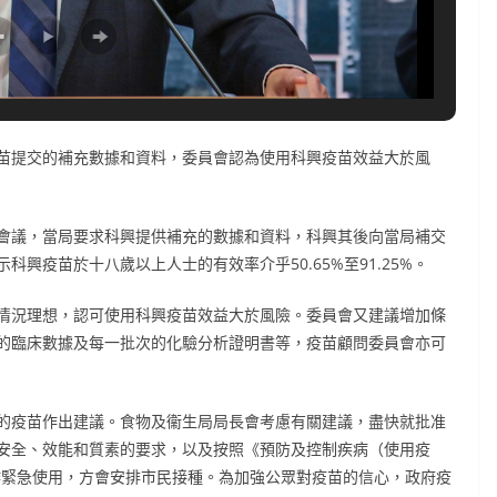
苗提交的補充數據和資料，委員會認為使用科興疫苗效益大於風
會議，當局要求科興提供補充的數據和資料，科興其後向當局補交
興疫苗於十八歲以上人士的有效率介乎50.65%至91.25%。
情況理想，認可使用科興疫苗效益大於風險。委員會又建議增加條
的臨床數據及每一批次的化驗分析證明書等，疫苗顧問委員會亦可
的疫苗作出建議。食物及衞生局局長會考慮有關建議，盡快就批准
安全、效能和質素的要求，以及按照《預防及控制疾病（使用疫
作緊急使用，方會安排市民接種。為加強公眾對疫苗的信心，政府疫