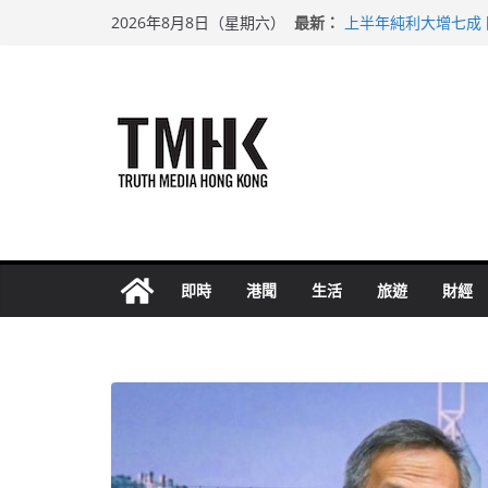
Skip
最新：
上半年純利大增七成
2026年8月8日（星期六）
to
拜仁熱身賽挫維拉 
性罪行修例獲九成支
content
涉造假公屋富戶申報
足球盛會次場激戰 
即時
港聞
生活
旅遊
財經