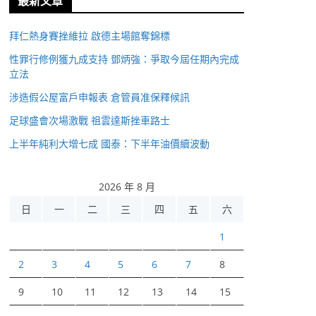
最新文章
拜仁熱身賽挫維拉 啟德主場館奪錦標
性罪行修例獲九成支持 鄧炳強：爭取今屆任期內完成
立法
涉造假公屋富戶申報表 倉管員准保釋候訊
足球盛會次場激戰 祖雲達斯挫車路士
上半年純利大增七成 國泰：下半年油價續波動
2026 年 8 月
日
一
二
三
四
五
六
1
2
3
4
5
6
7
8
9
10
11
12
13
14
15