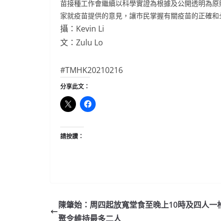
苗接種工作會繼續以科學實證為根據及公開透明為原
家就疫苗提供的意見，讓市民掌握有關疫苗的正確和
攝：Kevin Li
文：Zulu Lo
#TMHK20210216
分享此文：
請按讚：
陳肇始：周四起放寬堂食至晚上10時及四人一枱
聚令維持最多二人