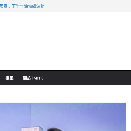
 國泰：下半年油價續波動
啟德主場館奪錦標
持 鄧炳強：爭取今屆任期內完成立法
表 倉管員准保釋候訊
祖雲達斯挫車路士
相集
關於TMHK