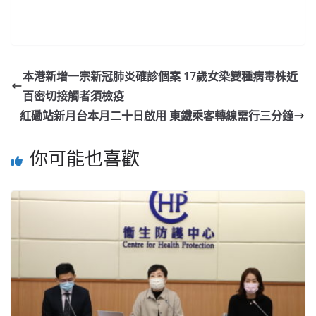
本港新增一宗新冠肺炎確診個案 17歲女染變種病毒株近
百密切接觸者須檢疫
紅磡站新月台本月二十日啟用 東鐵乘客轉線需行三分鐘
你可能也喜歡