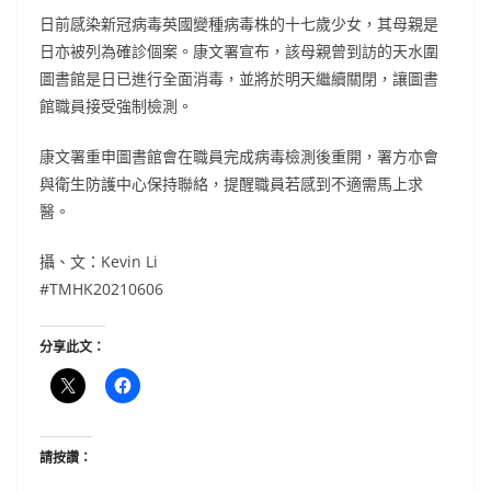
日前感染新冠病毒英國變種病毒株的十七歲少女，其母親是
日亦被列為確診個案。康文署宣布，該母親曾到訪的天水圍
圖書館是日已進行全面消毒，並將於明天繼續關閉，讓圖書
館職員接受強制檢測。
康文署重申圖書館會在職員完成病毒檢測後重開，署方亦會
與衛生防護中心保持聯絡，提醒職員若感到不適需馬上求
醫。
攝、文：Kevin Li
#TMHK20210606
分享此文：
請按讚：