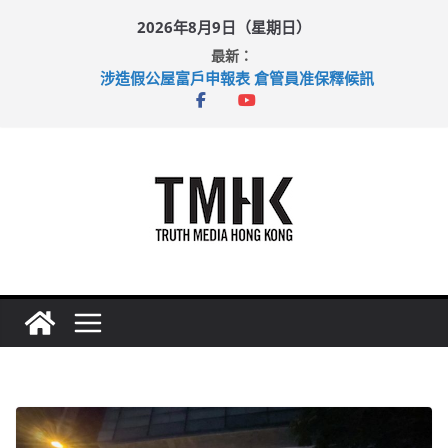
Skip
2026年8月9日（星期日）
to
最新：
content
涉造假公屋富戶申報表 倉管員准保釋候訊
目標九月發表首個五年規劃 李家超：研設機構代辦樓宇維修
黃大仙上邨發生企圖謀殺及自殺案 警方：疑兇斬傷鄰居後墮亡
拜仁熱身賽挫維拉 啟德主場館奪錦標
性罪行修例獲九成支持 鄧炳強：爭取今屆任期內完成立法