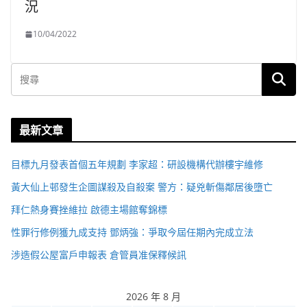
況
10/04/2022
最新文章
目標九月發表首個五年規劃 李家超：研設機構代辦樓宇維修
黃大仙上邨發生企圖謀殺及自殺案 警方：疑兇斬傷鄰居後墮亡
拜仁熱身賽挫維拉 啟德主場館奪錦標
性罪行修例獲九成支持 鄧炳強：爭取今屆任期內完成立法
涉造假公屋富戶申報表 倉管員准保釋候訊
2026 年 8 月