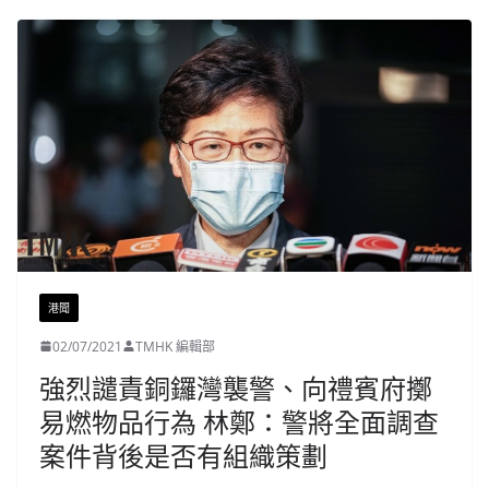
港聞
02/07/2021
TMHK 編輯部
強烈譴責銅鑼灣襲警、向禮賓府擲
易燃物品行為 林鄭：警將全面調查
案件背後是否有組織策劃