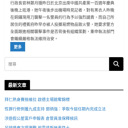
行政長官林鄭月娥昨日於北京出席中國共產黨一百週年慶典
後晚上抵港，她午夜後步出機場時見記者，對有黑衣人昨晚
在銅鑼灣用刀襲擊一名警員的行為予以強烈譴責，而自己所
居住的禮賓府昨早亦被人投擲易燃物品致火警，她要求警方
全面跟進相關襲擊事件是否背後有組織策劃，重申執法部門
會繼續嚴格執法維持治安。
更多
最新文章
拜仁熱身賽挫維拉 啟德主場館奪錦標
性罪行修例獲九成支持 鄧炳強：爭取今屆任期內完成立法
涉造假公屋富戶申報表 倉管員准保釋候訊
足球盛會次場激戰 祖雲達斯挫車路士