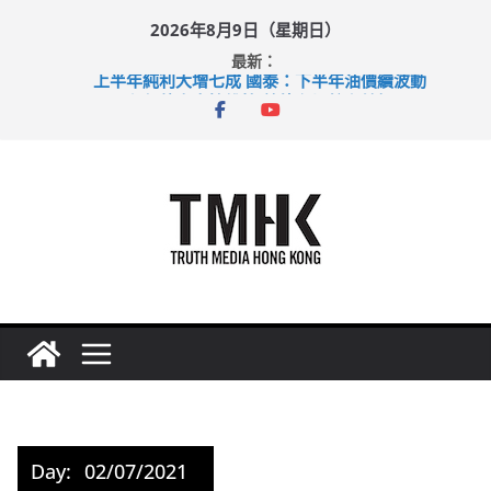
Skip
2026年8月9日（星期日）
to
最新：
content
上半年純利大增七成 國泰：下半年油價續波動
拜仁熱身賽挫維拉 啟德主場館奪錦標
性罪行修例獲九成支持 鄧炳強：爭取今屆任期內完成立法
涉造假公屋富戶申報表 倉管員准保釋候訊
足球盛會次場激戰 祖雲達斯挫車路士
Day:
02/07/2021