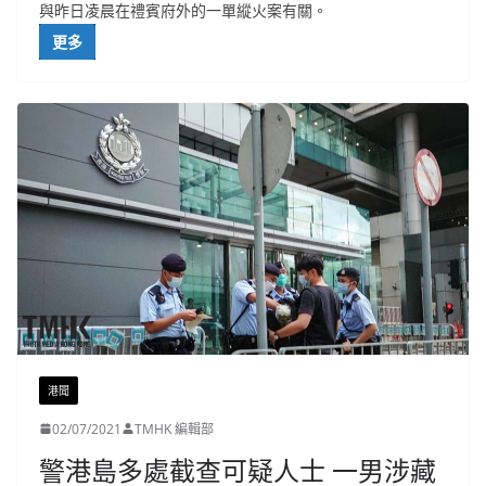
與昨日凌晨在禮賓府外的一單縱火案有關。
更多
港聞
02/07/2021
TMHK 編輯部
警港島多處截查可疑人士 一男涉藏