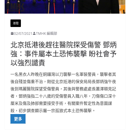
港聞
02/07/2021
TMHK 編輯部
北京抵港後趕往醫院探受傷警 鄧炳
強：事件屬本土恐怖襲擊 盼社會予
以強烈譴責
一名黑衣人昨晚在銅鑼灣以刀襲擊一名軍裝警員，襲擊者其
後自殘並傷重不治，剛從北京抵港的保安局局長鄧炳強午夜
後到瑪麗醫院探望受傷警員，其後與警務處處長蕭澤頤見記
者，鄧炳強指二十八歲的受傷警員入職八年，刀傷傷口深十
厘米及傷及肺部需要接受手術，有關案件暫定性為意圖謀
殺，初步調查顯示屬一宗孤狼式本土恐怖襲擊。
更多