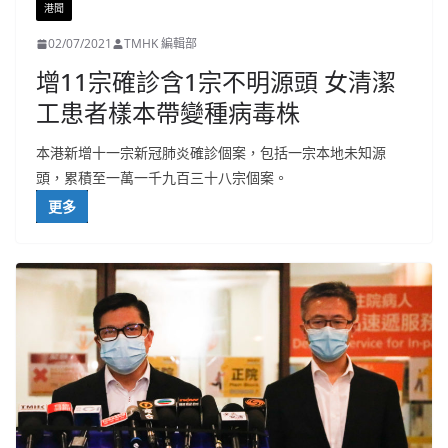
港聞
02/07/2021
TMHK 編輯部
增11宗確診含1宗不明源頭 女清潔
工患者樣本帶變種病毒株
本港新增十一宗新冠肺炎確診個案，包括一宗本地未知源
頭，累積至一萬一千九百三十八宗個案。
更多