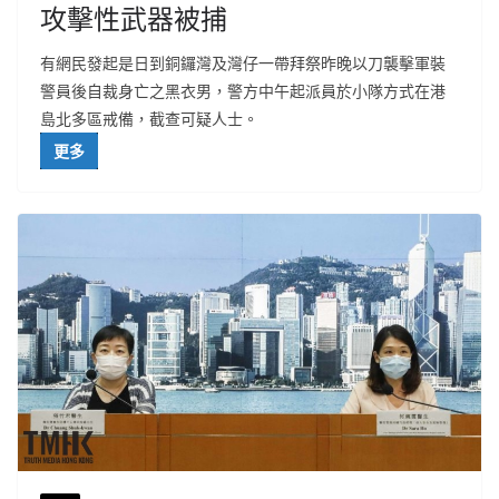
攻擊性武器被捕
有網民發起是日到銅鑼灣及灣仔一帶拜祭昨晚以刀襲擊軍裝
警員後自裁身亡之黑衣男，警方中午起派員於小隊方式在港
島北多區戒備，截查可疑人士。
更多