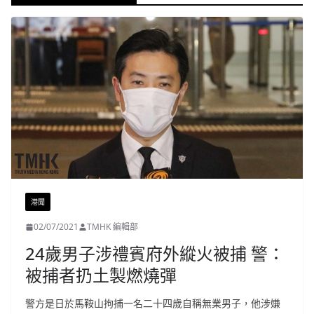
港聞
02/07/2021
TMHK 編輯部
24歲男子涉禮賓府外縱火被捕 警：
被捕者扔土製燃燒彈
警方是日於馬鞍山拘捕一名二十四歲自稱無業男子，他涉嫌