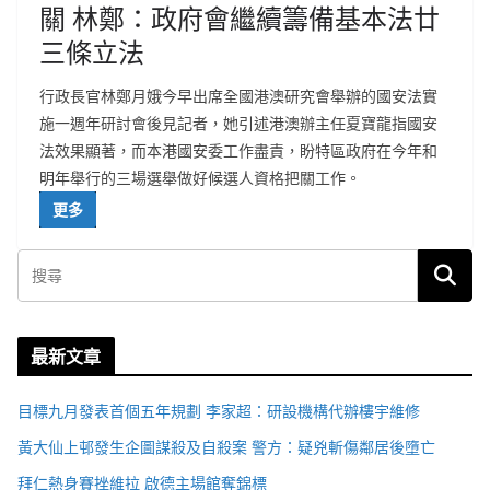
關 林鄭：政府會繼續籌備基本法廿
三條立法
行政長官林鄭月娥今早出席全國港澳研究會舉辦的國安法實
施一週年研討會後見記者，她引述港澳辦主任夏寶龍指國安
法效果顯著，而本港國安委工作盡責，盼特區政府在今年和
明年舉行的三場選舉做好候選人資格把關工作。
更多
最新文章
目標九月發表首個五年規劃 李家超：研設機構代辦樓宇維修
黃大仙上邨發生企圖謀殺及自殺案 警方：疑兇斬傷鄰居後墮亡
拜仁熱身賽挫維拉 啟德主場館奪錦標