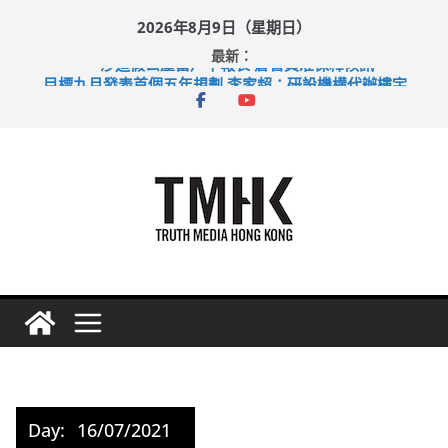
Skip
2026年8月9日（星期日）
to
最新：
content
涉造假公屋富戶申報表 倉管員准保釋候訊
目標九月發表首個五年規劃 李家超：研設機構代辦樓宇維修
黃大仙上邨發生企圖謀殺及自殺案 警方：疑兇斬傷鄰居後墮亡
拜仁熱身賽挫維拉 啟德主場館奪錦標
性罪行修例獲九成支持 鄧炳強：爭取今屆任期內完成立法
Day:
16/07/2021