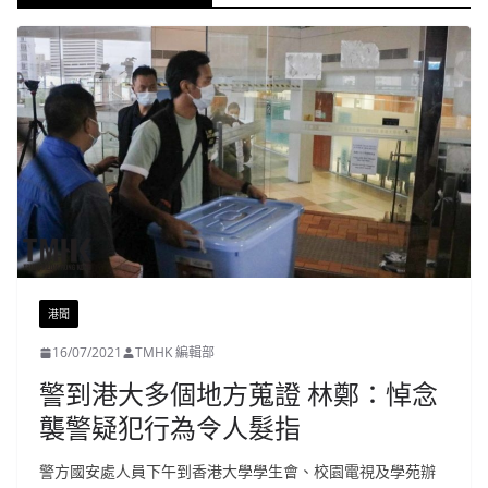
港聞
16/07/2021
TMHK 編輯部
警到港大多個地方蒐證 林鄭：悼念
襲警疑犯行為令人髮指
警方國安處人員下午到香港大學學生會、校園電視及學苑辦