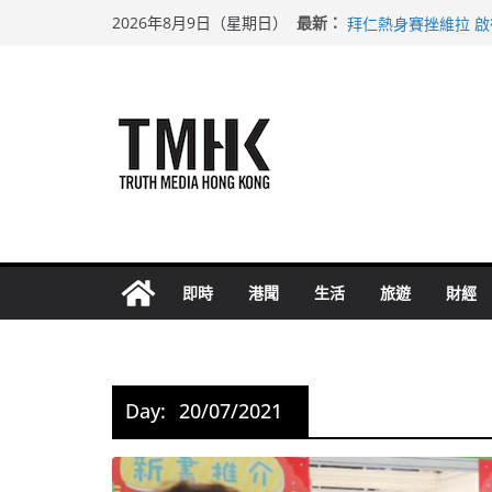
Skip
上半年純利大增七成
最新：
2026年8月9日（星期日）
拜仁熱身賽挫維拉 
to
性罪行修例獲九成支
content
涉造假公屋富戶申報
足球盛會次場激戰 
即時
港聞
生活
旅遊
財經
Day:
20/07/2021