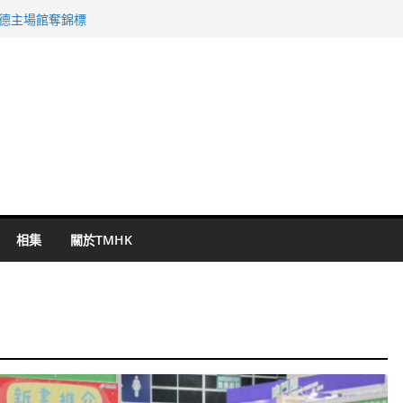
 國泰：下半年油價續波動
啟德主場館奪錦標
持 鄧炳強：爭取今屆任期內完成立法
表 倉管員准保釋候訊
祖雲達斯挫車路士
相集
關於TMHK