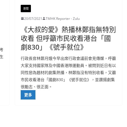
港聞
20/07/2021
TMHK Reporter - Zulu
《大叔的愛》熱播林鄭指無特別
收看 但呼籲市民收看港台「國
劇830」《號手就位》
考
生
行政長官林鄭月娥今早出席行政會議前會見傳媒，呼籲
大家支持國家隊及中國香港隊運動員。被問到近日有以
同性戀為題材的劇集熱播，林鄭指沒有特別收看，又籲
市民收看港台「國劇830」《號手就位》，並讚揚劇集
很勵志、很正面。
更多