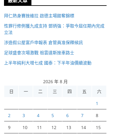
最新文章
拜仁熱身賽挫維拉 啟德主場館奪錦標
性罪行修例獲九成支持 鄧炳強：爭取今屆任期內完成
立法
涉造假公屋富戶申報表 倉管員准保釋候訊
足球盛會次場激戰 祖雲達斯挫車路士
上半年純利大增七成 國泰：下半年油價續波動
2026 年 8 月
日
一
二
三
四
五
六
1
2
3
4
5
6
7
8
9
10
11
12
13
14
15