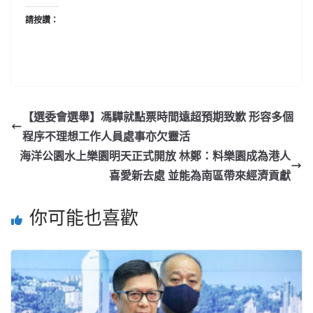
請按讚：
【選委會選舉】馮驊就點票時間遠超預期致歉 形容多個
程序不理想工作人員處事亦欠靈活
海洋公園水上樂園明天正式開放 林鄭：料樂園成為港人
喜愛新去處 並能為南區帶來經濟貢獻
你可能也喜歡