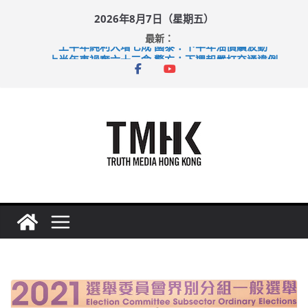
Skip
2026年8月7日（星期五）
to
最新：
content
上半年純利大增七成 國泰：下半年油價續波動
上半年車禍奪六十三命 警方：下週起嚴打交通違例
性罪行修例獲九成支持 鄧炳強：爭取今屆任期內完成立法
涉造假公屋富戶申報表 倉管員准保釋候訊
足球盛會次場激戰 祖雲達斯挫車路士