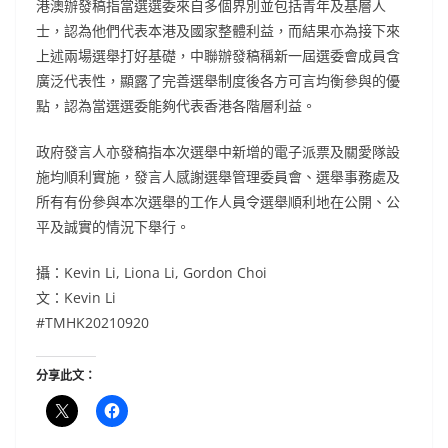
港澳辦發稿指當選選委來自多個界別並包括青年及基層人
士，認為他們代表本港及國家整體利益，而結果亦為接下來
上述兩場選舉打好基礎，中聯辦發稿稱新一屆選委會成員含
廣泛代表性，顯露了完善選舉制度後各方可言均衡參與的優
點，認為當選選委能夠代表香港各階層利益。
政府發言人亦發稿指本次選舉中新增的電子派票及關愛隊設
施均順利實施，發言人感謝選舉管理委員會、選舉事務處及
所有有份參與本次選舉的工作人員令選舉順利地在公開、公
平及誠實的情況下舉行。
攝：Kevin Li, Liona Li, Gordon Choi
文：Kevin Li
#TMHK20210920
分享此文：