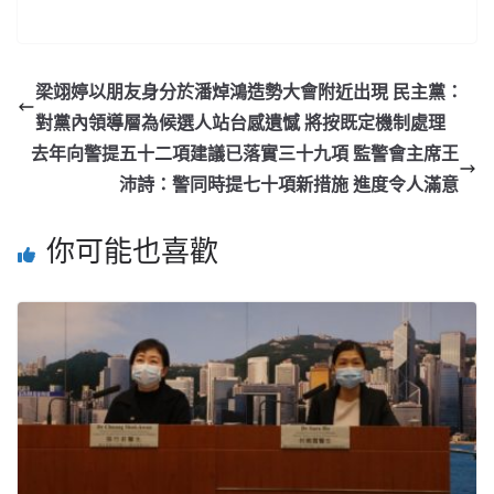
梁翊婷以朋友身分於潘焯鴻造勢大會附近出現 民主黨：
對黨內領導層為候選人站台感遺憾 將按既定機制處理
去年向警提五十二項建議已落實三十九項 監警會主席王
沛詩：警同時提七十項新措施 進度令人滿意
你可能也喜歡