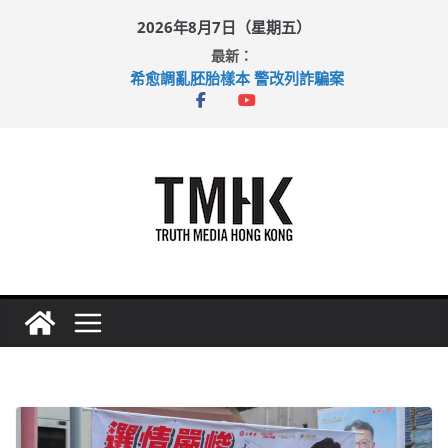
Skip
2026年8月7日（星期五）
to
最新：
content
希愈調亂胚胎樣本 警改列詐騙案
足球盛會次場激戰 祖雲達斯挫車路士
上半年純利大增七成 國泰：下半年油價續波動
上半年車禍奪六十三命 警方：下週起嚴打交通違例
巴士非禮女學生 六旬漢判囚四月