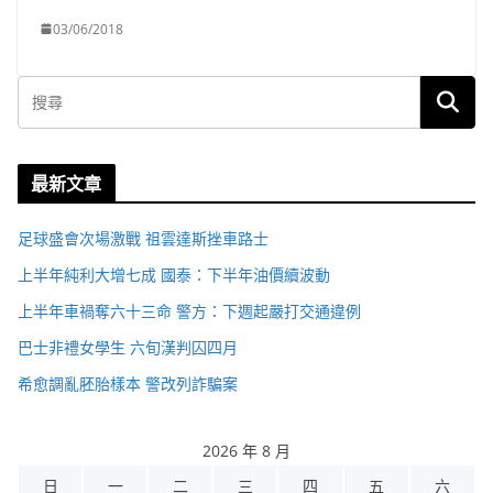
03/06/2018
最新文章
足球盛會次場激戰 祖雲達斯挫車路士
上半年純利大增七成 國泰：下半年油價續波動
上半年車禍奪六十三命 警方：下週起嚴打交通違例
巴士非禮女學生 六旬漢判囚四月
希愈調亂胚胎樣本 警改列詐騙案
2026 年 8 月
日
一
二
三
四
五
六