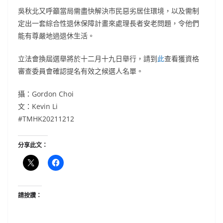
吳秋北又呼籲當局需盡快解決市民惡劣居住環境，以及需制
定出一套綜合性退休保障計畫來處理長者安老問題，令他們
能有尊嚴地過退休生活。
立法會換屆選舉將於十二月十九日舉行，請到
此
查看獲資格
審查委員會確認提名有效之候選人名單。
攝：Gordon Choi
文：Kevin Li
#TMHK20211212
分享此文：
請按讚：