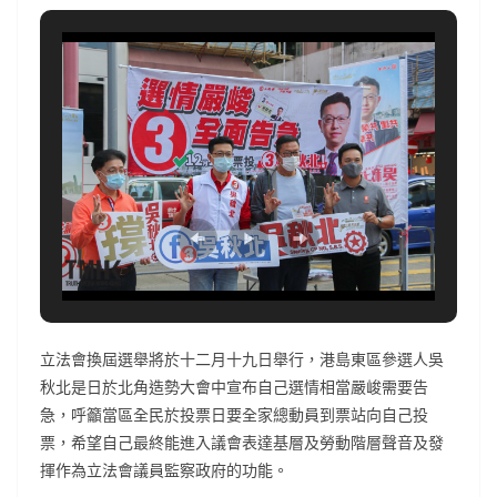
立法會換屆選舉將於十二月十九日舉行，港島東區參選人吳
秋北是日於北角造勢大會中宣布自己選情相當嚴峻需要告
急，呼籲當區全民於投票日要全家總動員到票站向自己投
票，希望自己最終能進入議會表達基層及勞動階層聲音及發
揮作為立法會議員監察政府的功能。