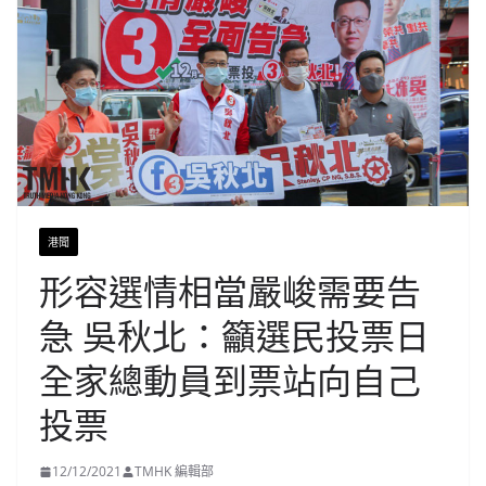
港聞
形容選情相當嚴峻需要告
急 吳秋北：籲選民投票日
全家總動員到票站向自己
投票
12/12/2021
TMHK 編輯部