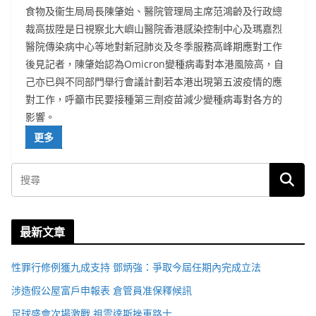
食物及衞生局局長陳肇始、醫院管理局主席范鴻齡及行政總
裁高拔陞是日視察北大嶼山醫院香港感染控制中心及瑪嘉烈
醫院傳染病中心等地對新冠肺炎及冬季服務高峰期應對工作
後見記者，陳肇始認為Omicron變種病毒對本港風險高，自
己亦已與不同部門舉行會議計劃若本港出現第五波疫情的應
對工作，呼籲市民要接種第三劑疫苗減少變種病毒對各方的
影響。
更多
最新文章
性罪行修例獲九成支持 鄧炳強：爭取今屆任期內完成立法
涉造假公屋富戶申報表 倉管員准保釋候訊
足球盛會次場激戰 祖雲達斯挫車路士