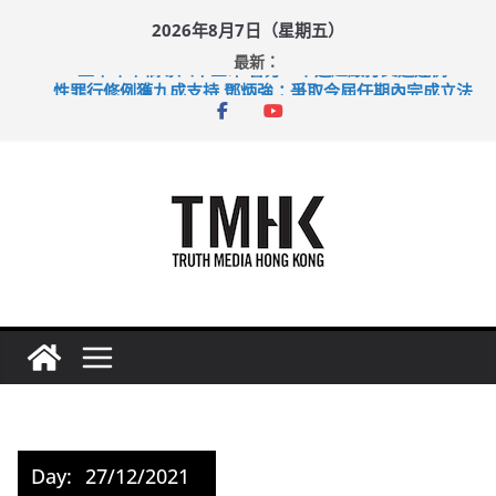
Skip
2026年8月7日（星期五）
to
最新：
上半年車禍奪六十三命 警方：下週起嚴打交通違例
content
性罪行修例獲九成支持 鄧炳強：爭取今屆任期內完成立法
涉造假公屋富戶申報表 倉管員准保釋候訊
足球盛會次場激戰 祖雲達斯挫車路士
上半年純利大增七成 國泰：下半年油價續波動
Day:
27/12/2021