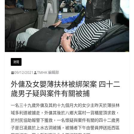
港聞
09/12/2021
TMHK 編輯部
外傭及女嬰薄扶林被綁架案 四十二
歲男子疑與案件有關被捕
一名三十九歲外傭及其約十九個月大的女少主昨天於薄扶林
域多利道被擄走，外傭其後於八鄉大窩村一貨櫃屋頂求救，
於村民協助報警下獲救，一名懷疑與案件有關的四十二歲男
子是日凌晨於上水古洞被捕，被捕者下午由警員押送抵西區