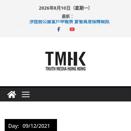
Skip
2026年8月10日（星期一）
to
最新：
content
涉造假公屋富戶申報表 倉管員准保釋候訊
目標九月發表首個五年規劃 李家超：研設機構代辦樓宇維修
黃大仙上邨發生企圖謀殺及自殺案 警方：疑兇斬傷鄰居後墮亡
拜仁熱身賽挫維拉 啟德主場館奪錦標
性罪行修例獲九成支持 鄧炳強：爭取今屆任期內完成立法
Day:
09/12/2021