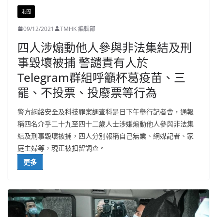
港聞
09/12/2021
TMHK 編輯部
四人涉煽動他人參與非法集結及刑
事毀壞被捕 警譴責有人於
Telegram群組呼籲杯葛疫苗、三
罷、不投票、投廢票等行為
警方網絡安全及科技罪案調查科是日下午舉行記者會，通報
稱四名介乎二十九至四十二歲人士涉嫌煽動他人參與非法集
結及刑事毀壞被捕，四人分別報稱自己無業、網媒記者、家
庭主婦等，現正被扣留調查。
更多