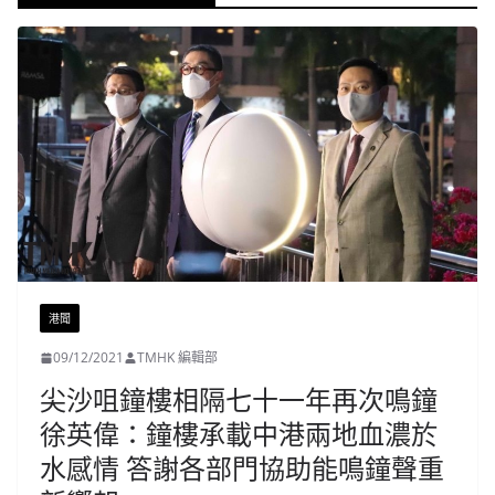
港聞
09/12/2021
TMHK 編輯部
尖沙咀鐘樓相隔七十一年再次鳴鐘
徐英偉：鐘樓承載中港兩地血濃於
水感情 答謝各部門協助能鳴鐘聲重