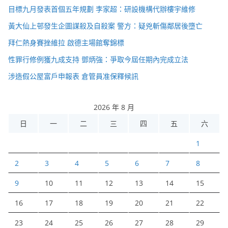
目標九月發表首個五年規劃 李家超：研設機構代辦樓宇維修
黃大仙上邨發生企圖謀殺及自殺案 警方：疑兇斬傷鄰居後墮亡
拜仁熱身賽挫維拉 啟德主場館奪錦標
性罪行修例獲九成支持 鄧炳強：爭取今屆任期內完成立法
涉造假公屋富戶申報表 倉管員准保釋候訊
2026 年 8 月
日
一
二
三
四
五
六
1
2
3
4
5
6
7
8
9
10
11
12
13
14
15
16
17
18
19
20
21
22
23
24
25
26
27
28
29