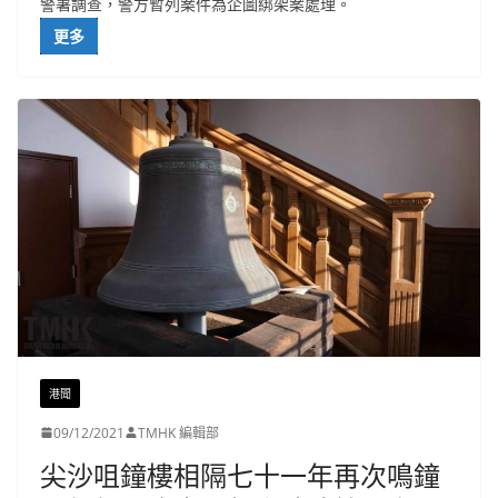
警署調查，警方暫列案件為企圖綁架案處理。
更多
港聞
09/12/2021
TMHK 編輯部
尖沙咀鐘樓相隔七十一年再次鳴鐘