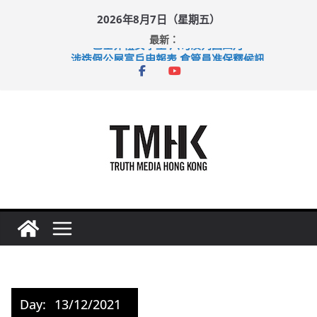
Skip
2026年8月7日（星期五）
to
最新：
content
巴士非禮女學生 六旬漢判囚四月
涉造假公屋富戶申報表 倉管員准保釋候訊
足球盛會次場激戰 祖雲達斯挫車路士
上半年純利大增七成 國泰：下半年油價續波動
上半年車禍奪六十三命 警方：下週起嚴打交通違例
Day:
13/12/2021