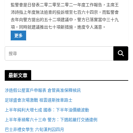
監警會是日發表二零二零至二零二一年度工作報告，主席王
沛詩指上年度無法追查的投訴增至七百六十四宗，而監警會
去年向警方提出的五十二項建議中，警方已落實當中三十九
項，同時就建議推出七十項新措施，進度令人滿意。
更多
最新文章
涉造假公屋富戶申報表 倉管員准保釋候訊
足球盛會次場激戰 祖雲達斯挫車路士
上半年純利大增七成 國泰：下半年油價續波動
上半年車禍奪六十三命 警方：下週起嚴打交通違例
巴士非禮女學生 六旬漢判囚四月