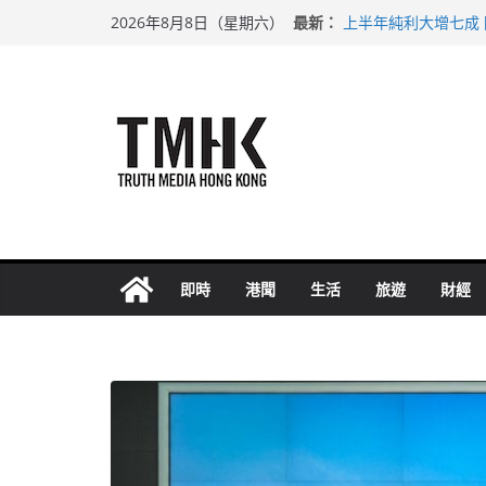
Skip
最新：
上半年純利大增七成
2026年8月8日（星期六）
to
拜仁熱身賽挫維拉 
性罪行修例獲九成支
content
涉造假公屋富戶申報
足球盛會次場激戰 
即時
港聞
生活
旅遊
財經