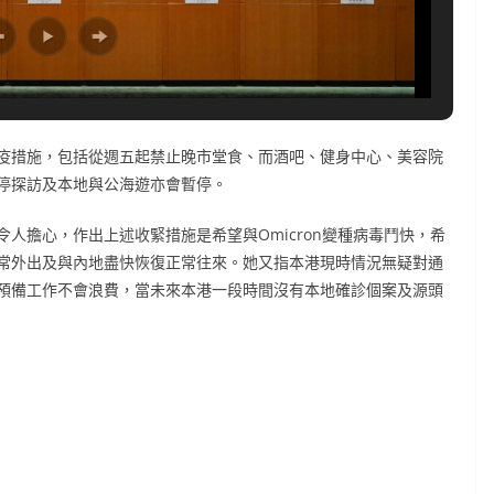
疫措施，包括從週五起禁止晚市堂食、而酒吧、健身中心、美容院
停探訪及本地與公海遊亦會暫停。
人擔心，作出上述收緊措施是希望與Omicron變種病毒鬥快，希
常外出及與內地盡快恢復正常往來。她又指本港現時情況無疑對通
預備工作不會浪費，當未來本港一段時間沒有本地確診個案及源頭