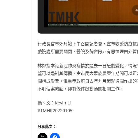
行政長官林鄭月娥下午召開記者會，宣布收緊防疫抗
戲院處所需要關閉、醫院及院舍除非有恩恤理由外暫
林鄭指本港新冠肺炎疫情於過去一日急劇變化，情況令
望可以遏制其傳播，令市民大眾於農曆年期間可以正
關構成影響，惟重申政府自去年九月起就通關作出的
不明個案的話，即有條件啟動通關相關工作。
攝、文：Kevin Li
#TMHK20220105
分享此文：