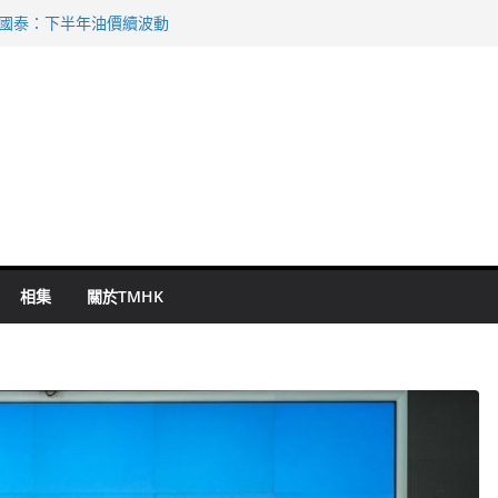
 國泰：下半年油價續波動
啟德主場館奪錦標
持 鄧炳強：爭取今屆任期內完成立法
表 倉管員准保釋候訊
祖雲達斯挫車路士
相集
關於TMHK