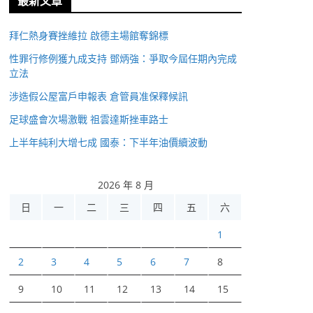
最新文章
拜仁熱身賽挫維拉 啟德主場館奪錦標
性罪行修例獲九成支持 鄧炳強：爭取今屆任期內完成
立法
涉造假公屋富戶申報表 倉管員准保釋候訊
足球盛會次場激戰 祖雲達斯挫車路士
上半年純利大增七成 國泰：下半年油價續波動
2026 年 8 月
日
一
二
三
四
五
六
1
2
3
4
5
6
7
8
9
10
11
12
13
14
15