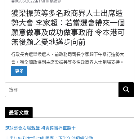
06/05/2022
TMHK 編輯部
獲梁振英等多名政商界人士出席造
勢大會 李家超：若當選會帶來一個
願意做事及成功做事政府 令本港可
無後顧之憂地邁步向前
行政長官選舉候選人、前政務司司長李家超下午舉行造勢大
會，獲全國政協副主席梁振英等多名政商界人士到場支持。
更多
最新文章
足球盛會次場激戰 祖雲達斯挫車路士
上半年純利大增七成 國泰：下半年油價續波動