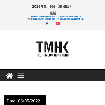
Skip
2026年8月6日（星期四）
to
最新：
content
希愈調亂胚胎樣本 警改列詐騙案
足球盛會次場激戰 祖雲達斯挫車路士
上半年純利大增七成 國泰：下半年油價續波動
上半年車禍奪六十三命 警方：下週起嚴打交通違例
巴士非禮女學生 六旬漢判囚四月
Day:
06/05/2022