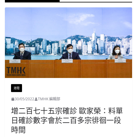
港聞
30/05/2022
TMHK 編輯部
增二百七十五宗確診 歐家榮：料單
日確診數字會於二百多宗徘徊一段
時間