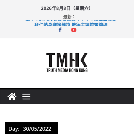
Skip
2026年8月8日（星期六）
to
最新：
content
上半年純利大增七成 國泰：下半年油價續波動
拜仁熱身賽挫維拉 啟德主場館奪錦標
性罪行修例獲九成支持 鄧炳強：爭取今屆任期內完成立法
涉造假公屋富戶申報表 倉管員准保釋候訊
足球盛會次場激戰 祖雲達斯挫車路士
Day:
30/05/2022