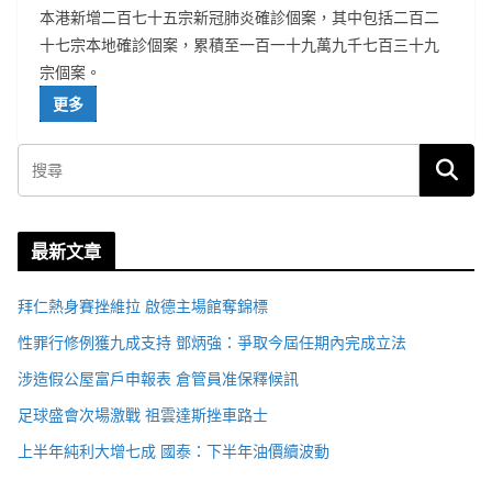
本港新增二百七十五宗新冠肺炎確診個案，其中包括二百二
十七宗本地確診個案，累積至一百一十九萬九千七百三十九
宗個案。
更多
最新文章
拜仁熱身賽挫維拉 啟德主場館奪錦標
性罪行修例獲九成支持 鄧炳強：爭取今屆任期內完成立法
涉造假公屋富戶申報表 倉管員准保釋候訊
足球盛會次場激戰 祖雲達斯挫車路士
上半年純利大增七成 國泰：下半年油價續波動