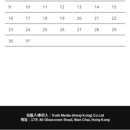
9
10
11
12
13
14
15
16
17
18
19
20
21
22
23
24
25
26
27
28
29
30
31
出版人/承印人：Truth Media (Hong Kong) Co Ltd
地址：17/F, 80 Gloucester Road, Wan Chai, Hong Kong