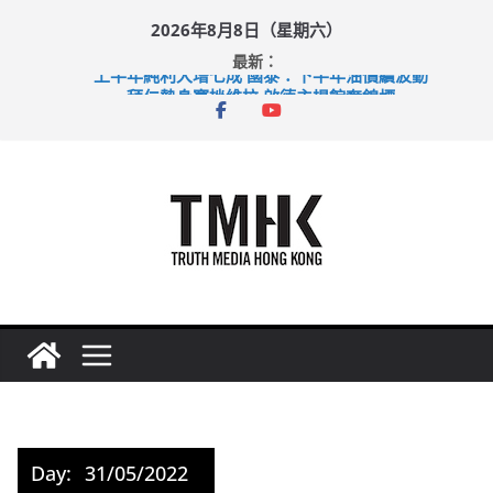
Skip
2026年8月8日（星期六）
to
最新：
content
上半年純利大增七成 國泰：下半年油價續波動
拜仁熱身賽挫維拉 啟德主場館奪錦標
性罪行修例獲九成支持 鄧炳強：爭取今屆任期內完成立法
涉造假公屋富戶申報表 倉管員准保釋候訊
足球盛會次場激戰 祖雲達斯挫車路士
Day:
31/05/2022