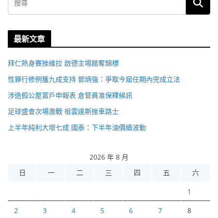
最新文章
拜仁熱身賽挫維拉 啟德主場館奪錦標
性罪行修例獲九成支持 鄧炳強：爭取今屆任期內完成立法
涉造假公屋富戶申報表 倉管員准保釋候訊
足球盛會次場激戰 祖雲達斯挫車路士
上半年純利大增七成 國泰：下半年油價續波動
2026 年 8 月
日
一
二
三
四
五
六
1
2
3
4
5
6
7
8