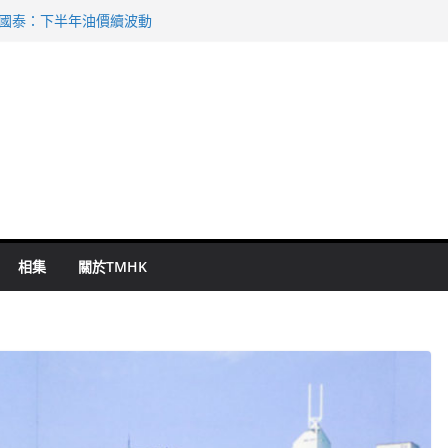
 國泰：下半年油價續波動
啟德主場館奪錦標
持 鄧炳強：爭取今屆任期內完成立法
表 倉管員准保釋候訊
祖雲達斯挫車路士
相集
關於TMHK