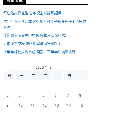
最新文章
拜仁熱身賽挫維拉 啟德主場館奪錦標
性罪行修例獲九成支持 鄧炳強：爭取今屆任期內完成
立法
涉造假公屋富戶申報表 倉管員准保釋候訊
足球盛會次場激戰 祖雲達斯挫車路士
上半年純利大增七成 國泰：下半年油價續波動
2026 年 8 月
日
一
二
三
四
五
六
1
2
3
4
5
6
7
8
9
10
11
12
13
14
15