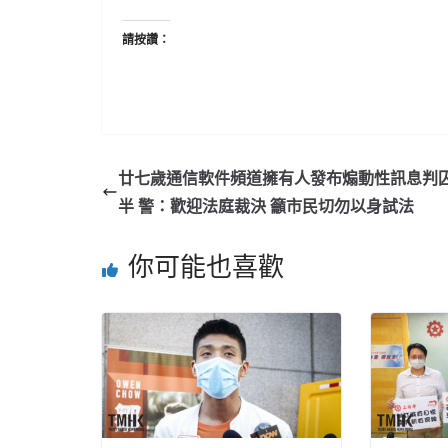
請按讚：
廿七歲通信軟件頻道擁有人發布煽動性訊息判
半 警：歡迎法庭裁決 籲市民切勿以身試法
你可能也喜歡