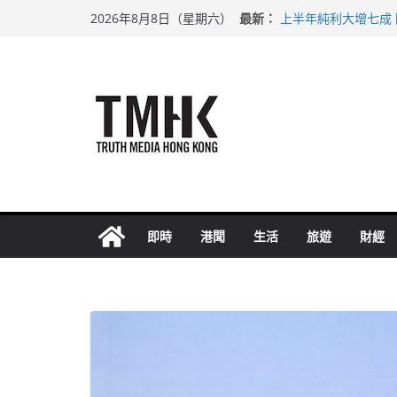
Skip
最新：
上半年純利大增七成
2026年8月8日（星期六）
to
拜仁熱身賽挫維拉 
性罪行修例獲九成支
content
涉造假公屋富戶申報
足球盛會次場激戰 
即時
港聞
生活
旅遊
財經