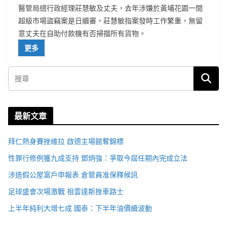
醫管局總行政經理莊慧敏及丈夫，去年涉嫌於黃埔花園一間
超級市場盜竊案是日續審，莊慧敏指案發時工作繁重，無留
意丈夫在自助付款機有否掃描所有貨物。
更多
最新文章
拜仁熱身賽挫維拉 啟德主場館奪錦標
性罪行修例獲九成支持 鄧炳強：爭取今屆任期內完成立法
涉造假公屋富戶申報表 倉管員准保釋候訊
足球盛會次場激戰 祖雲達斯挫車路士
上半年純利大增七成 國泰：下半年油價續波動