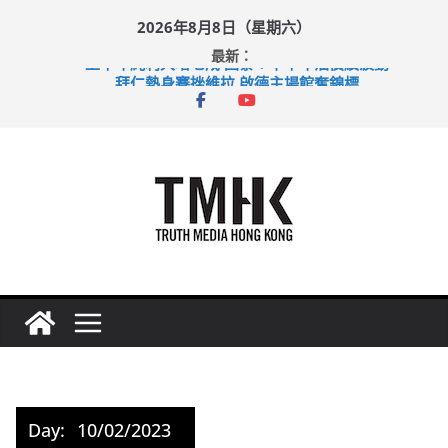
Skip
2026年8月8日（星期六）
to
最新：
content
上半年純利大增七成 國泰：下半年油價續波動
拜仁熱身賽挫維拉 啟德主場館奪錦標
性罪行修例獲九成支持 鄧炳強：爭取今屆任期內完成立法
涉造假公屋富戶申報表 倉管員准保釋候訊
足球盛會次場激戰 祖雲達斯挫車路士
Day:
10/02/2023