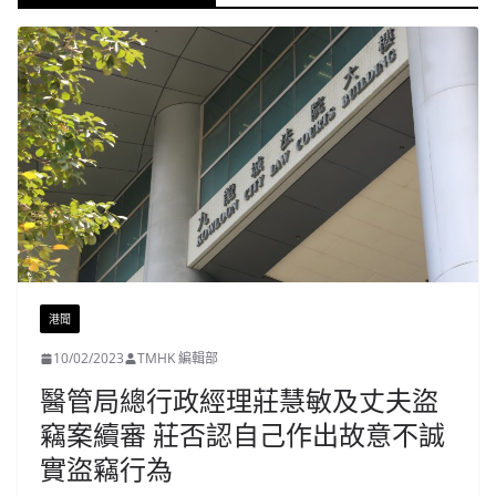
港聞
10/02/2023
TMHK 編輯部
醫管局總行政經理莊慧敏及丈夫盜
竊案續審 莊否認自己作出故意不誠
實盜竊行為