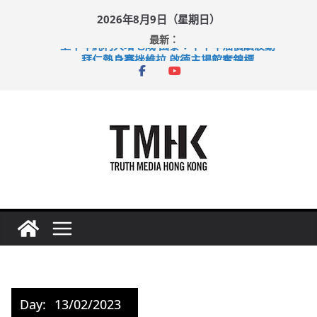
Skip
2026年8月9日（星期日）
to
最新：
content
上半年純利大增七成 國泰：下半年油價續波動
拜仁熱身賽挫維拉 啟德主場館奪錦標
性罪行修例獲九成支持 鄧炳強：爭取今屆任期內完成立法
涉造假公屋富戶申報表 倉管員准保釋候訊
足球盛會次場激戰 祖雲達斯挫車路士
Day:
13/02/2023