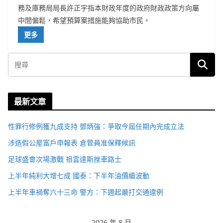
務及庫務局局長許正宇指本財政年度的政府財政政策方向屬
中間偏鬆，希望預算案措施能夠協助市民。
更多
最新文章
性罪行修例獲九成支持 鄧炳強：爭取今屆任期內完成立法
涉造假公屋富戶申報表 倉管員准保釋候訊
足球盛會次場激戰 祖雲達斯挫車路士
上半年純利大增七成 國泰：下半年油價續波動
上半年車禍奪六十三命 警方：下週起嚴打交通違例
2026 年 8 月