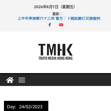
Skip
2026年8月7日（星期五）
to
最新：
content
上半年車禍奪六十三命 警方：下週起嚴打交通違例
性罪行修例獲九成支持 鄧炳強：爭取今屆任期內完成立法
涉造假公屋富戶申報表 倉管員准保釋候訊
足球盛會次場激戰 祖雲達斯挫車路士
上半年純利大增七成 國泰：下半年油價續波動
Day:
24/02/2023