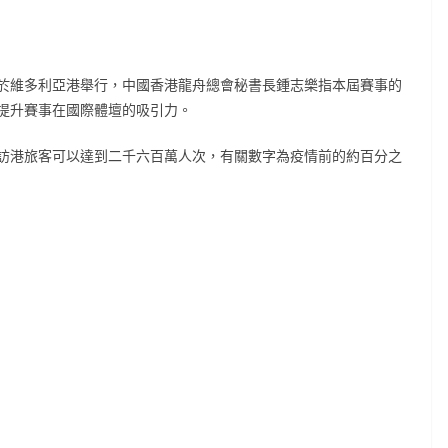
於維多利亞港舉行，中國香港龍舟總會秘書長鍾志樂指本屆賽事的
提升賽事在國際體壇的吸引力。
訪港旅客可以達到二千六百萬人次，有關數字為疫情前的約百分之