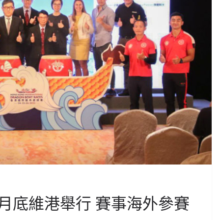
月底維港舉行 賽事海外參賽