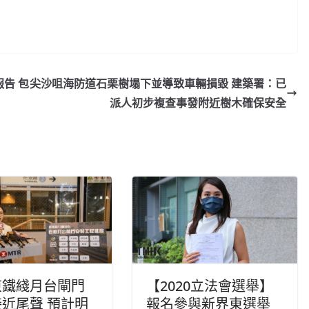
告 包
尖沙咀海防道石栗樹塌下並導致車輛損毀 建築署：已
派人初步複查事發附近樹木確保安全
東鐵綫月台閘門
【2020立法會選舉】
近尾聲 預計明
報名參與新界東選舉