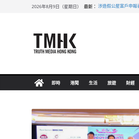
Skip
最新：
涉造假公屋富戶申報
2026年8月9日（星期日）
to
目標九月發表首個五
黃大仙上邨發生企圖
content
拜仁熱身賽挫維拉 
性罪行修例獲九成支
即時
港聞
生活
旅遊
財經