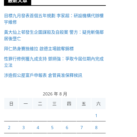
最新文章
目標九月發表首個五年規劃 李家超：研設機構代辦樓
宇維修
黃大仙上邨發生企圖謀殺及自殺案 警方：疑兇斬傷鄰
居後墮亡
拜仁熱身賽挫維拉 啟德主場館奪錦標
性罪行修例獲九成支持 鄧炳強：爭取今屆任期內完成
立法
涉造假公屋富戶申報表 倉管員准保釋候訊
2026 年 8 月
日
一
二
三
四
五
六
1
2
3
4
5
6
7
8