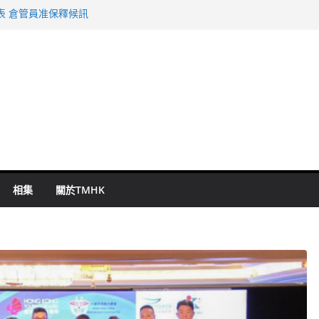
表 倉管員准保釋候訊
年規劃 李家超：研設機構代辦樓宇維修
謀殺及自殺案 警方：疑兇斬傷鄰居後墮亡
啟德主場館奪錦標
持 鄧炳強：爭取今屆任期內完成立法
相集
關於TMHK