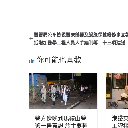
醫管局公布檢視醫療儀器及設施保養維修事宜報
括增加醫學工程人員人手編制等二十三項建議
你可能也喜歡
警方傍晚到馬鞍山警
港鐵
署一帶蒐證 於主要幹
工程接