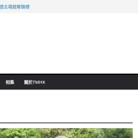
 國泰：下半年油價續波動
啟德主場館奪錦標
持 鄧炳強：爭取今屆任期內完成立法
表 倉管員准保釋候訊
祖雲達斯挫車路士
相集
關於TMHK