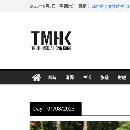
Skip
上半年純利大增七成
最新：
2026年8月8日（星期六）
拜仁熱身賽挫維拉 
to
性罪行修例獲九成支
content
涉造假公屋富戶申報
足球盛會次場激戰 
即時
港聞
生活
旅遊
財經
Day:
01/08/2023