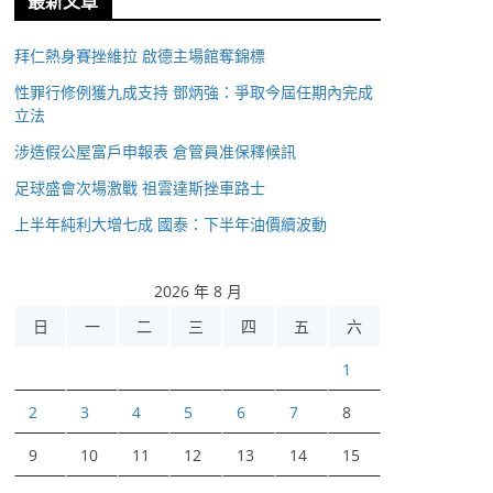
最新文章
拜仁熱身賽挫維拉 啟德主場館奪錦標
性罪行修例獲九成支持 鄧炳強：爭取今屆任期內完成
立法
涉造假公屋富戶申報表 倉管員准保釋候訊
足球盛會次場激戰 祖雲達斯挫車路士
上半年純利大增七成 國泰：下半年油價續波動
2026 年 8 月
日
一
二
三
四
五
六
1
2
3
4
5
6
7
8
9
10
11
12
13
14
15