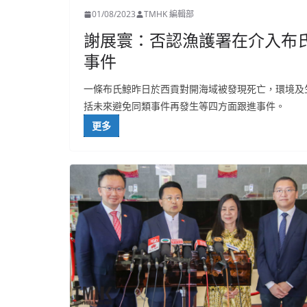
01/08/2023
TMHK 編輯部
謝展寰：否認漁護署在介入布
事件
一條布氏鯨昨日於西貢對開海域被發現死亡，環境及
括未來避免同類事件再發生等四方面跟進事件。
更多