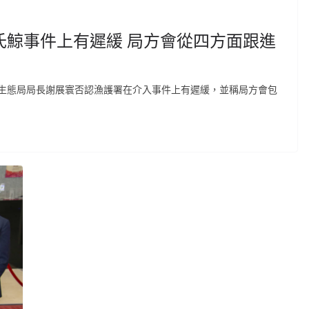
氏鯨事件上有遲緩 局方會從四方面跟進
生態局局長謝展寰否認漁護署在介入事件上有遲緩，並稱局方會包