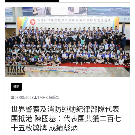
港聞
08/08/2023
TMHK 編輯部
世界警察及消防運動紀律部隊代表
團抵港 陳國基：代表團共獲二百七
十五枚獎牌 成績彪炳