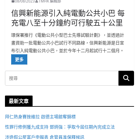
08/08/2023
TMHK 編輯部
信興新能源引入純電動公共小巴 每
充電八至十分鐘約可行駛五十公里
環保署推行《電動公共小型巴士先導試驗計劃》，並透過計
畫資助一批電動公共小巴試行不同路線，信興新能源是日宣
布引入純電動公共小巴，並於今年十二月起試行十二個月。
更多
最新文章
拜仁熱身賽挫維拉 啟德主場館奪錦標
性罪行修例獲九成支持 鄧炳強：爭取今屆任期內完成立法
涉造假公屋富戶申報表 倉管員准保釋候訊