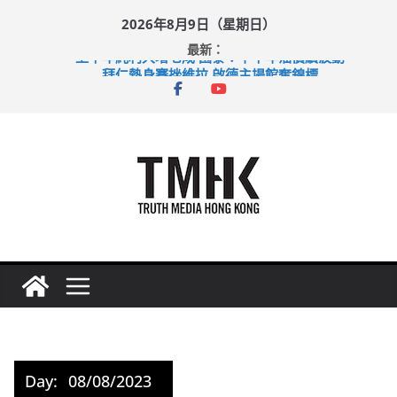
Skip
2026年8月9日（星期日）
to
最新：
content
上半年純利大增七成 國泰：下半年油價續波動
拜仁熱身賽挫維拉 啟德主場館奪錦標
性罪行修例獲九成支持 鄧炳強：爭取今屆任期內完成立法
涉造假公屋富戶申報表 倉管員准保釋候訊
足球盛會次場激戰 祖雲達斯挫車路士
Day:
08/08/2023