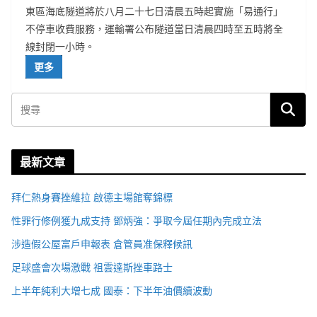
東區海底隧道將於八月二十七日清晨五時起實施「易通行」
不停車收費服務，運輸署公布隧道當日清晨四時至五時將全
線封閉一小時。
更多
最新文章
拜仁熱身賽挫維拉 啟德主場館奪錦標
性罪行修例獲九成支持 鄧炳強：爭取今屆任期內完成立法
涉造假公屋富戶申報表 倉管員准保釋候訊
足球盛會次場激戰 祖雲達斯挫車路士
上半年純利大增七成 國泰：下半年油價續波動