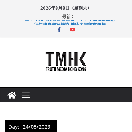
Skip
2026年8月8日（星期六）
to
最新：
content
上半年純利大增七成 國泰：下半年油價續波動
拜仁熱身賽挫維拉 啟德主場館奪錦標
性罪行修例獲九成支持 鄧炳強：爭取今屆任期內完成立法
涉造假公屋富戶申報表 倉管員准保釋候訊
足球盛會次場激戰 祖雲達斯挫車路士
Day:
24/08/2023