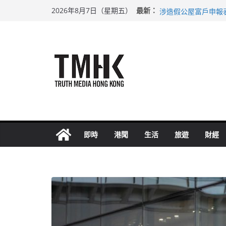
Skip
巴士非禮女學生 六
最新：
2026年8月7日（星期五）
涉造假公屋富戶申報
to
足球盛會次場激戰 
content
上半年純利大增七成
上半年車禍奪六十三
即時
港聞
生活
旅遊
財經