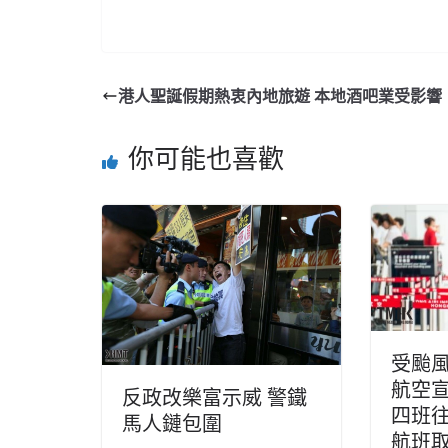
港人聖誕假期熱衷內地旅遊 本地酒吧業受影響
你可能也喜歡
受颱風
航空
反政改樂富示威 警鐵
四班
馬人鏈包圍
航班