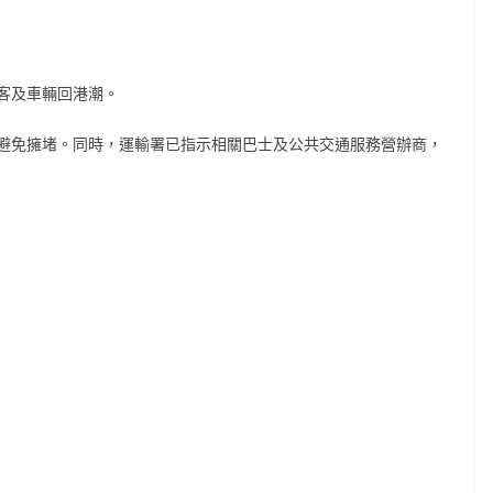
客及車輛回港潮。
避免擁堵。同時，運輸署已指示相關巴士及公共交通服務營辦商，