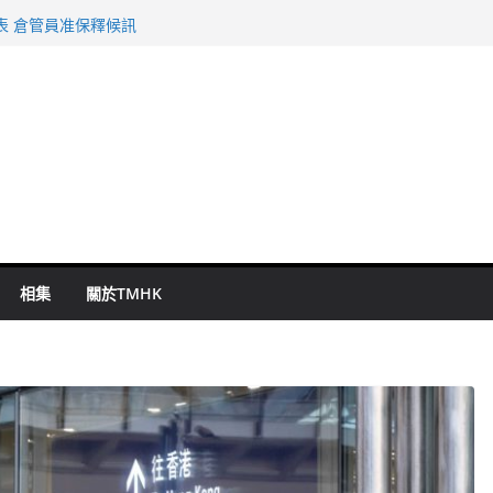
旬漢判囚四月
表 倉管員准保釋候訊
祖雲達斯挫車路士
 國泰：下半年油價續波動
命 警方：下週起嚴打交通違例
相集
關於TMHK