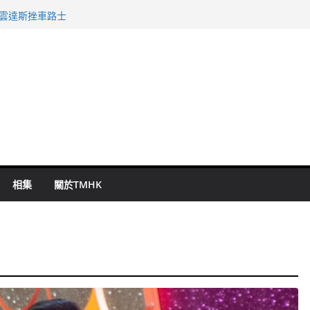
警改列詐騙案
祖雲達斯挫車路士
 國泰：下半年油價續波動
命 警方：下週起嚴打交通違例
旬漢判囚四月
相集
關於TMHK