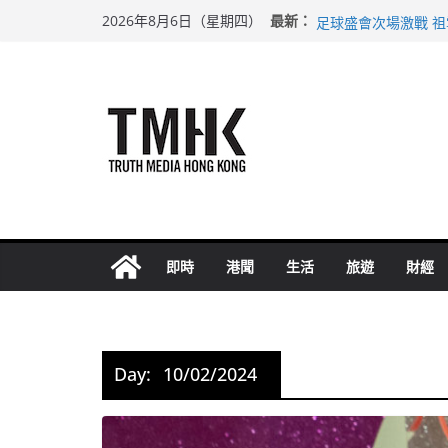
Skip
希愈調亂胚胎樣本 
最新：
2026年8月6日（星期四）
足球盛會次場激戰 
to
上半年純利大增七成
content
上半年車禍奪六十三
巴士非禮女學生 六
即時
港聞
生活
旅遊
財經
Day:
10/02/2024