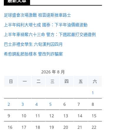
最新文章
足球盛會次場激戰 祖雲達斯挫車路士
上半年純利大增七成 國泰：下半年油價續波動
上半年車禍奪六十三命 警方：下週起嚴打交通違例
巴士非禮女學生 六旬漢判囚四月
希愈調亂胚胎樣本 警改列詐騙案
2026 年 8 月
日
一
二
三
四
五
六
1
2
3
4
5
6
7
8
9
10
11
12
13
14
15
16
17
18
19
20
21
22