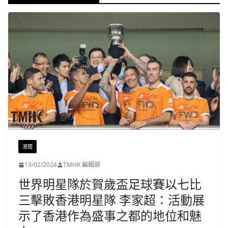
港聞
13/02/2024
TMHK 編輯部
世界明星隊於賀歲盃足球賽以七比
三擊敗香港明星隊 李家超：活動展
示了香港作為盛事之都的地位和魅