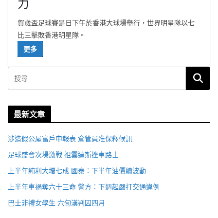
力
賀歲盃足球賽是日下午於香港大球場舉行，世界明星隊以七
比三擊敗香港明星隊。
更多
最新文章
涉造假公屋富戶申報表 倉管員准保釋候訊
足球盛會次場激戰 祖雲達斯挫車路士
上半年純利大增七成 國泰：下半年油價續波動
上半年車禍奪六十三命 警方：下週起嚴打交通違例
巴士非禮女學生 六旬漢判囚四月