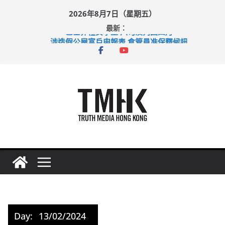
Skip
2026年8月7日（星期五）
to
最新：
巴士非禮女學生 六旬漢判囚四月
content
涉造假公屋富戶申報表 倉管員准保釋候訊
足球盛會次場激戰 祖雲達斯挫車路士
上半年純利大增七成 國泰：下半年油價續波動
上半年車禍奪六十三命 警方：下週起嚴打交通違例
Day:
13/02/2024