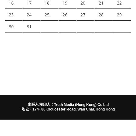
16
17
18
19
20
21
22
23
24
25
26
27
28
29
30
31
出版人/承印人：Truth Media (Hong Kong) Co Ltd
地址：17/F, 80 Gloucester Road, Wan Chai, Hong Kong