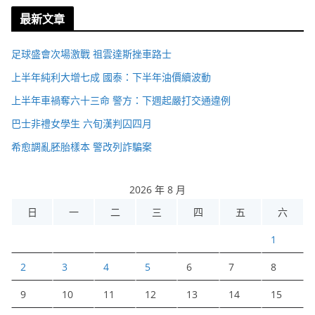
最新文章
足球盛會次場激戰 祖雲達斯挫車路士
上半年純利大增七成 國泰：下半年油價續波動
上半年車禍奪六十三命 警方：下週起嚴打交通違例
巴士非禮女學生 六旬漢判囚四月
希愈調亂胚胎樣本 警改列詐騙案
2026 年 8 月
日
一
二
三
四
五
六
1
2
3
4
5
6
7
8
9
10
11
12
13
14
15