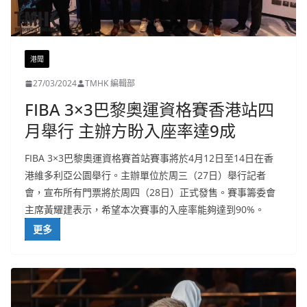
港聞
27/03/2024
TMHK 編輯部
FIBA 3×3巴黎奧運資格賽香港站四
月舉行 主辦方盼入座率達9成
FIBA 3×3巴黎奧運資格賽首站賽事將於4月12日至14日在香
港維多利亞公園舉行。主辦單位於周三（27日）舉行記者
會，宣布所有門票將於周四（28日）正式發售。賽事籌委會
主席黃耀建表示，希望本次賽事的入座率能夠達到90%。
更多