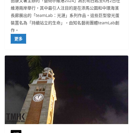
由康文署主辦的「藝術@維港2024」將於明日起至6月2日在
維港兩岸舉行，其中最引人注目的是在添馬公園和中環海濱
長廊展出的「teamLab：光漣」系列作品。這些巨型發光蛋
裝置名為「持續站立的生命」，由知名藝術團體teamLab創
作。
更多