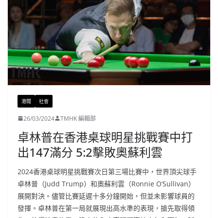
港聞
社會
26/03/2024
TMHK 編輯部
卓林普在香港桌球明星挑戰賽中打
出147滿分 5:2擊敗奧蘇利雲
2024香港桌球明星挑戰賽次日第三場比賽中，世界頂尖球手
卓林普（Judd Trump）和奧蘇利雲（Ronnie O’Sullivan）
展開對決。儘管比賽延遲十多分鐘開始，但並未影響球員的
發揮。卓林普在第一局就展現出高水準的表現，搶先取得領