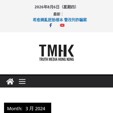
Skip
2026年8月6日（星期四）
to
最新：
content
希愈調亂胚胎樣本 警改列詐騙案
足球盛會次場激戰 祖雲達斯挫車路士
上半年純利大增七成 國泰：下半年油價續波動
上半年車禍奪六十三命 警方：下週起嚴打交通違例
巴士非禮女學生 六旬漢判囚四月
Month:
3 月 2024