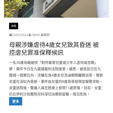
港聞
25/03/2024
TMHK 編輯部
母親涉嫌虐待4歲女兒致其昏迷 被
控虐兒罪准保釋候訊
一名38歲母親被控「對所看管兒童或少年人虐待或忽略」
罪，案件今日在九龍城裁判法院提堂。據悉，被告前日在九
龍城一個單位內，涉嫌在為4歲女兒洗澡期間離開浴室，導致
女童在浴缸內昏迷。事件由女童的8歲哥哥發現並報警求助。
女童送院後，醫護人員在她身上發現11處瘀傷。目前，女童
仍在伊利沙伯醫院兒科深切治療部留醫，情況危殆。
更多