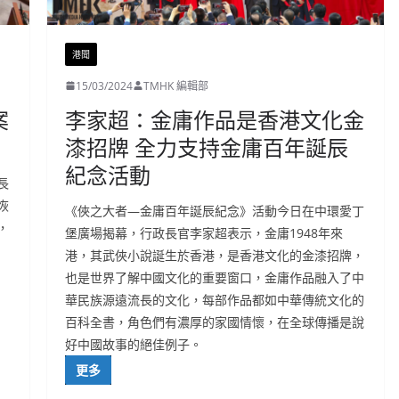
港聞
15/03/2024
TMHK 編輯部
案
李家超：金庸作品是香港文化金
漆招牌 全力支持金庸百年誕辰
紀念活動
長
恢
《俠之大者—金庸百年誕辰紀念》活動今日在中環愛丁
，
堡廣場揭幕，行政長官李家超表示，金庸1948年來
港，其武俠小說誕生於香港，是香港文化的金漆招牌，
也是世界了解中國文化的重要窗口，金庸作品融入了中
華民族源遠流長的文化，每部作品都如中華傳統文化的
百科全書，角色們有濃厚的家國情懷，在全球傳播是說
好中國故事的絕佳例子。
更多