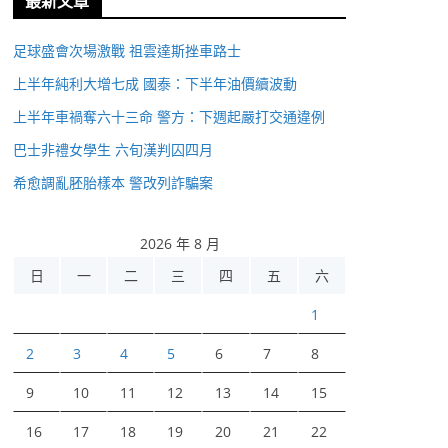
最新文章
足球盛會次場激戰 祖雲達斯挫車路士
上半年純利大增七成 國泰：下半年油價續波動
上半年車禍奪六十三命 警方：下週起嚴打交通違例
巴士非禮女學生 六旬漢判囚四月
希愈調亂胚胎樣本 警改列詐騙案
2026 年 8 月
日
一
二
三
四
五
六
1
2
3
4
5
6
7
8
9
10
11
12
13
14
15
16
17
18
19
20
21
22