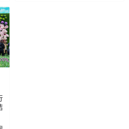
行
結
舉