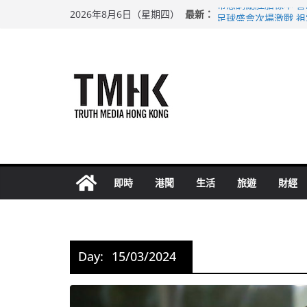
Skip
最新：
希愈調亂胚胎樣本 
2026年8月6日（星期四）
to
足球盛會次場激戰 
上半年純利大增七成
content
上半年車禍奪六十三
巴士非禮女學生 六
即時
港聞
生活
旅遊
財經
Day:
15/03/2024