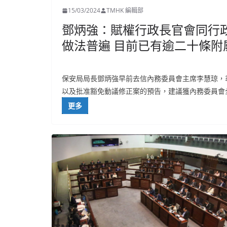
15/03/2024
TMHK 編輯部
鄧炳強：賦權行政長官會同行
做法普遍 目前已有逾二十條附
保安局局長鄧炳強早前去信內務委員會主席李慧琼，
以及批准豁免動議修正案的預告，建議獲內務委員會
更多