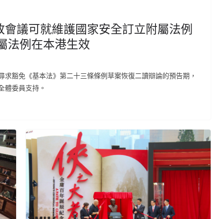
政會議可就維護國家安全訂立附屬法例
屬法例在本港生效
尋求豁免《基本法》第二十三條條例草案恢復二讀辯論的預告期，
全體委員支持。