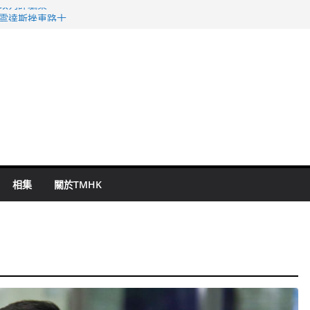
警改列詐騙案
祖雲達斯挫車路士
 國泰：下半年油價續波動
命 警方：下週起嚴打交通違例
旬漢判囚四月
相集
關於TMHK