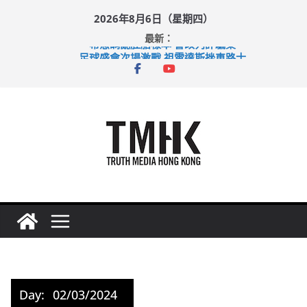
Skip
2026年8月6日（星期四）
to
最新：
content
希愈調亂胚胎樣本 警改列詐騙案
足球盛會次場激戰 祖雲達斯挫車路士
上半年純利大增七成 國泰：下半年油價續波動
上半年車禍奪六十三命 警方：下週起嚴打交通違例
巴士非禮女學生 六旬漢判囚四月
Day:
02/03/2024