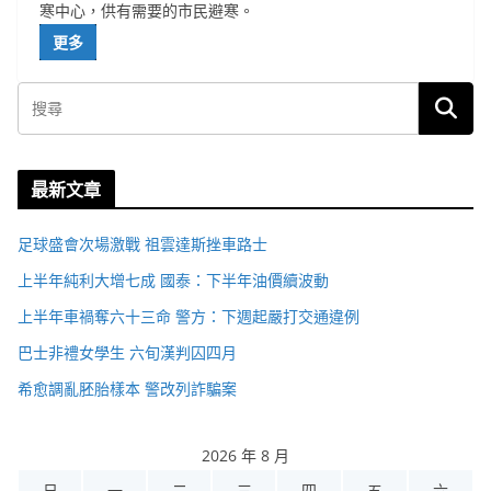
寒中心，供有需要的市民避寒。
更多
最新文章
足球盛會次場激戰 祖雲達斯挫車路士
上半年純利大增七成 國泰：下半年油價續波動
上半年車禍奪六十三命 警方：下週起嚴打交通違例
巴士非禮女學生 六旬漢判囚四月
希愈調亂胚胎樣本 警改列詐騙案
2026 年 8 月
日
一
二
三
四
五
六