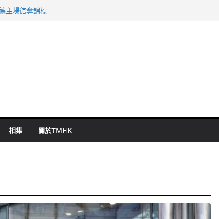
 國泰：下半年油價續波動
啟德主場館奪錦標
持 鄧炳強：爭取今屆任期內完成立法
表 倉管員准保釋候訊
祖雲達斯挫車路士
相集
關於TMHK