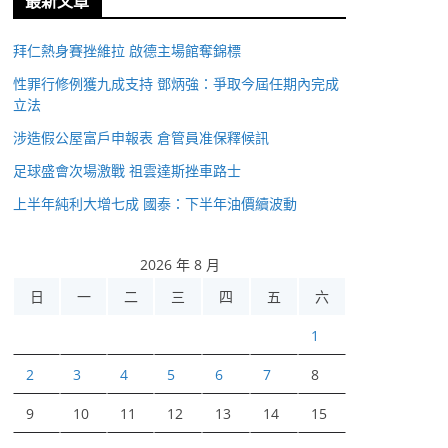
最新文章
拜仁熱身賽挫維拉 啟德主場館奪錦標
性罪行修例獲九成支持 鄧炳強：爭取今屆任期內完成
立法
涉造假公屋富戶申報表 倉管員准保釋候訊
足球盛會次場激戰 祖雲達斯挫車路士
上半年純利大增七成 國泰：下半年油價續波動
2026 年 8 月
日
一
二
三
四
五
六
1
2
3
4
5
6
7
8
9
10
11
12
13
14
15