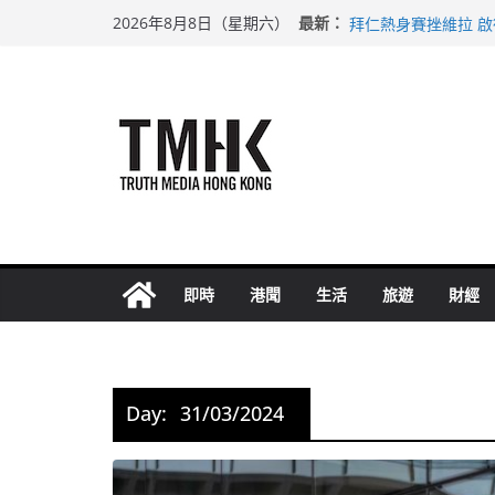
Skip
上半年純利大增七成
最新：
2026年8月8日（星期六）
拜仁熱身賽挫維拉 
to
性罪行修例獲九成支
content
涉造假公屋富戶申報
足球盛會次場激戰 
即時
港聞
生活
旅遊
財經
Day:
31/03/2024