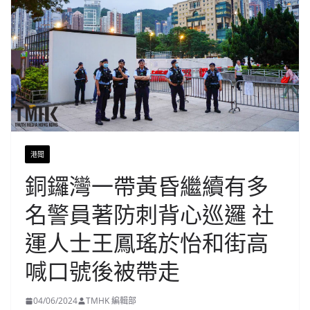
港聞
銅鑼灣一帶黃昏繼續有多
名警員著防刺背心巡邏 社
運人士王鳳瑤於怡和街高
喊口號後被帶走
04/06/2024
TMHK 編輯部