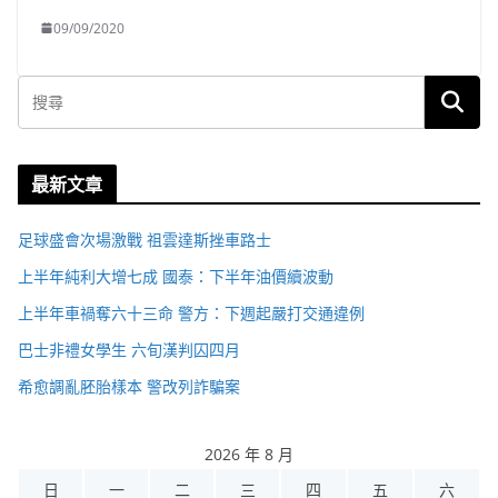
09/09/2020
最新文章
足球盛會次場激戰 祖雲達斯挫車路士
上半年純利大增七成 國泰：下半年油價續波動
上半年車禍奪六十三命 警方：下週起嚴打交通違例
巴士非禮女學生 六旬漢判囚四月
希愈調亂胚胎樣本 警改列詐騙案
2026 年 8 月
日
一
二
三
四
五
六