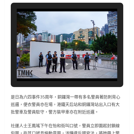
是日為六四事件35周年，銅鑼灣一帶有多名警員著防刺背心
巡邏，便衣警員亦在場，港鐵天后站和銅鑼灣站出入口有大
批警車及警員駐守，警方裝甲車亦在附近巡邏。
社運人士王鳳瑤下午在怡和街叫口號，警員立即圍起封鎖線
包圍，指其口號具煽動意圖，涉嫌違反國安法，將她帶上警