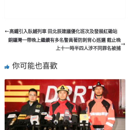
高鐵引入臥鋪列車 田北辰建議優化班次及發展紅磡站
銅鑼灣一帶晚上繼續有多名警員著防刺背心巡邏 截止晚
上十一時半四人涉不同罪名被捕
你可能也喜歡