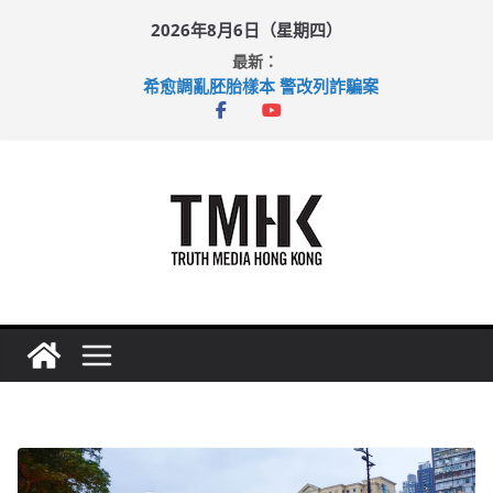
Skip
2026年8月6日（星期四）
to
最新：
content
希愈調亂胚胎樣本 警改列詐騙案
足球盛會次場激戰 祖雲達斯挫車路士
上半年純利大增七成 國泰：下半年油價續波動
上半年車禍奪六十三命 警方：下週起嚴打交通違例
巴士非禮女學生 六旬漢判囚四月