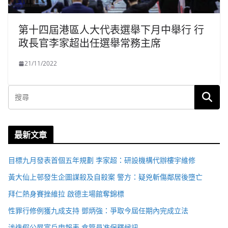
第十四屆港區人大代表選舉下月中舉行 行
政長官李家超出任選舉常務主席
21/11/2022
最新文章
目標九月發表首個五年規劃 李家超：研設機構代辦樓宇維修
黃大仙上邨發生企圖謀殺及自殺案 警方：疑兇斬傷鄰居後墮亡
拜仁熱身賽挫維拉 啟德主場館奪錦標
性罪行修例獲九成支持 鄧炳強：爭取今屆任期內完成立法
涉造假公屋富戶申報表 倉管員准保釋候訊