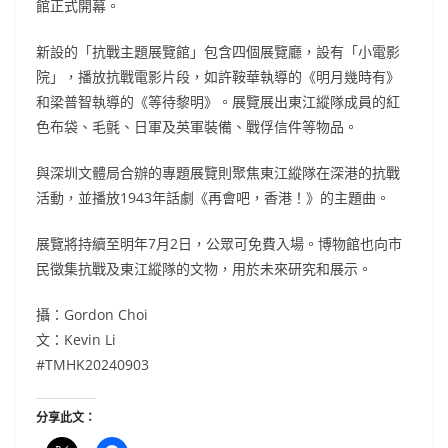
館正式開幕。
新設的「抗戰主題展覽館」包含四個展覽廳，設有「小電影
院」，播放抗戰電影片段，如許鞍華執導的《明月幾時有》
和梁普智執導的《等待黎明》。展覽展出東江縱隊成員的紅
色布袋、毛氈、日軍及英軍裝備、戰俘信件等物品。
與深圳文體局合辦的專題展覽則聚焦東江縱隊在深港的抗戰
活動，並播放1943年話劇《再會吧，香港！》的主題曲。
展覽將持續至明年7月2日，公眾可免費入場。博物館也向市
民徵集抗戰及東江縱隊的文物，用於未來研究和展示。
攝：Gordon Choi
文：Kevin Li
#TMHK20240903
分享此文：