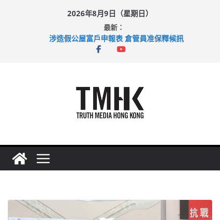
Skip
2026年8月9日（星期日）
to
最新：
content
涉造假公屋富戶申報表 倉管員准保釋候訊
目標九月發表首個五年規劃 李家超：研設機構代辦樓宇維修
黃大仙上邨發生企圖謀殺及自殺案 警方：疑兇斬傷鄰居後墮亡
拜仁熱身賽挫維拉 啟德主場館奪錦標
性罪行修例獲九成支持 鄧炳強：爭取今屆任期內完成立法