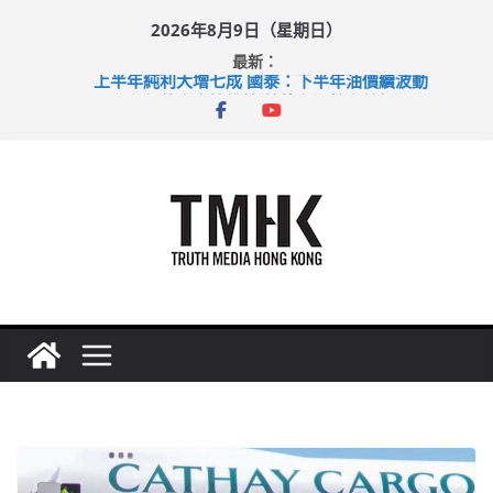
Skip
2026年8月9日（星期日）
to
最新：
content
上半年純利大增七成 國泰：下半年油價續波動
拜仁熱身賽挫維拉 啟德主場館奪錦標
性罪行修例獲九成支持 鄧炳強：爭取今屆任期內完成立法
涉造假公屋富戶申報表 倉管員准保釋候訊
足球盛會次場激戰 祖雲達斯挫車路士