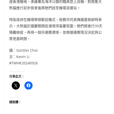
達香港機場。漁護署及海洋公園的職員登上貨機，對兩隻大
熊貓進行初步檢查後將牠們送至機場貨運站。
特區政府在機場舉辦歡迎儀式，政務司司長陳國基致辭時表
示，大熊貓於國慶期間抵港增添喜慶氛圍。牠們將進行30天
隔離檢疫，再用一個月適應環境，並根據適應情況決定與公
眾見面時間。
攝：Gordon Choi
文：Kevin Li
#TMHK20240926
分享此文：
請按讚：