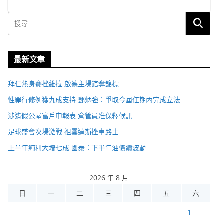
最新文章
拜仁熱身賽挫維拉 啟德主場館奪錦標
性罪行修例獲九成支持 鄧炳強：爭取今屆任期內完成立法
涉造假公屋富戶申報表 倉管員准保釋候訊
足球盛會次場激戰 祖雲達斯挫車路士
上半年純利大增七成 國泰：下半年油價續波動
2026 年 8 月
日
一
二
三
四
五
六
1