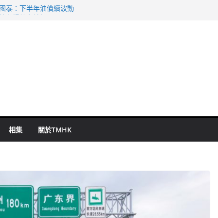
 國泰：下半年油價續波動
啟德主場館奪錦標
持 鄧炳強：爭取今屆任期內完成立法
表 倉管員准保釋候訊
祖雲達斯挫車路士
相集
關於TMHK