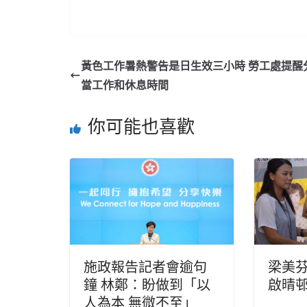
黃色工作暑熱警告是日生效三小時 勞工處提醒
當工作和休息時間
你可能也喜歡
施政報告記者會逾句
梁美
鐘 林鄭：盼做到「以
啟晴
人為本 無微不至」