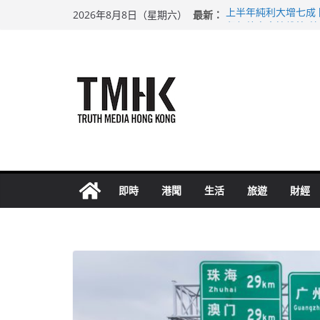
Skip
最新：
上半年純利大增七成
2026年8月8日（星期六）
to
拜仁熱身賽挫維拉 
性罪行修例獲九成支
content
涉造假公屋富戶申報
足球盛會次場激戰 
即時
港聞
生活
旅遊
財經