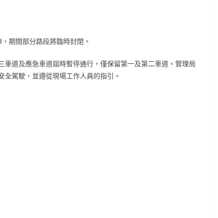
練，期間部分路段將臨時封閉。
三車道及應急車道屆時暫停通行，僅保留第一及第二車道。管理局
安全駕駛，並遵從現場工作人員的指引。