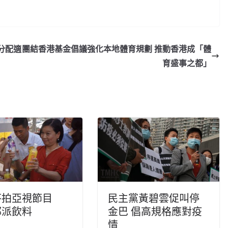
分配適
團結香港基金倡議強化本地體育規劃 推動香港成「體
育盛事之都」
芬拍亞視節目
民主黨黃碧雲促叫停
邨派飲料
金巴 倡高規格應對疫
情