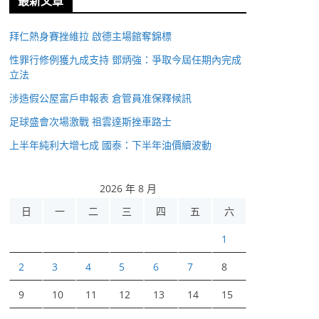
最新文章
拜仁熱身賽挫維拉 啟德主場館奪錦標
性罪行修例獲九成支持 鄧炳強：爭取今屆任期內完成
立法
涉造假公屋富戶申報表 倉管員准保釋候訊
足球盛會次場激戰 祖雲達斯挫車路士
上半年純利大增七成 國泰：下半年油價續波動
2026 年 8 月
日
一
二
三
四
五
六
1
2
3
4
5
6
7
8
9
10
11
12
13
14
15