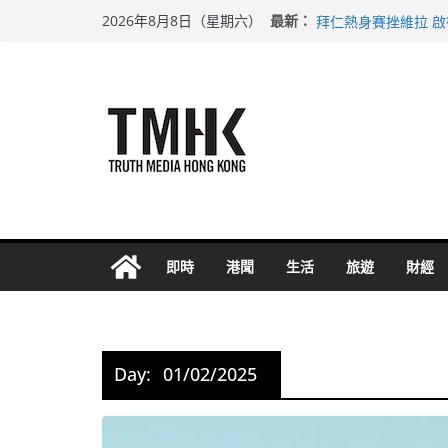
上半年純利大增七成
Skip
最新：
2026年8月8日（星期六）
拜仁熱身賽挫維拉 
to
性罪行修例獲九成支
content
涉造假公屋富戶申報
足球盛會次場激戰 
即時
港聞
生活
旅遊
財經
Day:
01/02/2025