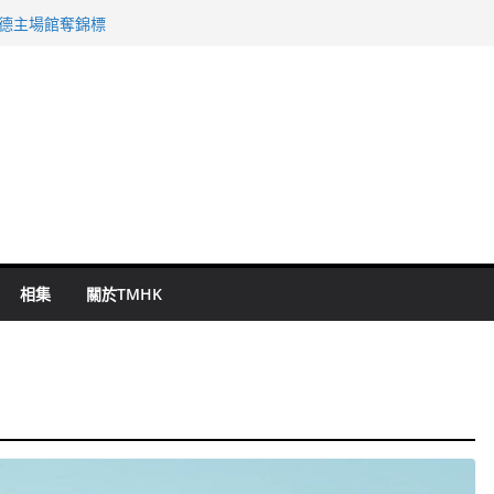
 國泰：下半年油價續波動
啟德主場館奪錦標
持 鄧炳強：爭取今屆任期內完成立法
表 倉管員准保釋候訊
祖雲達斯挫車路士
相集
關於TMHK