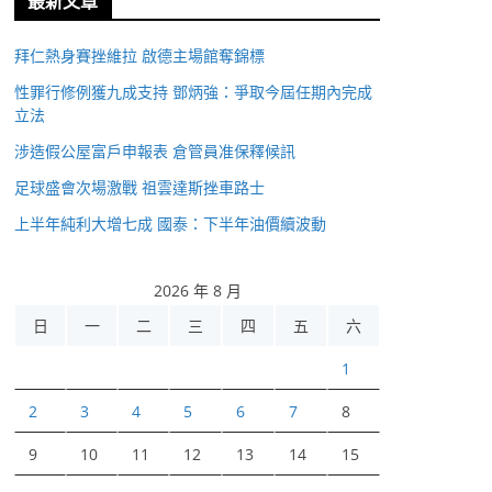
最新文章
拜仁熱身賽挫維拉 啟德主場館奪錦標
性罪行修例獲九成支持 鄧炳強：爭取今屆任期內完成
立法
涉造假公屋富戶申報表 倉管員准保釋候訊
足球盛會次場激戰 祖雲達斯挫車路士
上半年純利大增七成 國泰：下半年油價續波動
2026 年 8 月
日
一
二
三
四
五
六
1
2
3
4
5
6
7
8
9
10
11
12
13
14
15