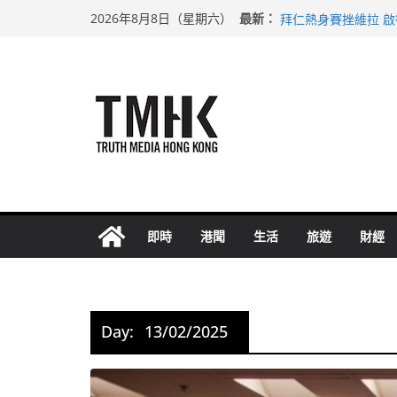
Skip
上半年純利大增七成
最新：
2026年8月8日（星期六）
拜仁熱身賽挫維拉 
to
性罪行修例獲九成支
content
涉造假公屋富戶申報
足球盛會次場激戰 
即時
港聞
生活
旅遊
財經
Day:
13/02/2025