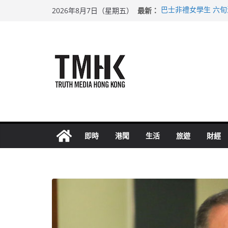
Skip
最新：
巴士非禮女學生 六
2026年8月7日（星期五）
to
涉造假公屋富戶申報
足球盛會次場激戰 
content
上半年純利大增七成
上半年車禍奪六十三
即時
港聞
生活
旅遊
財經