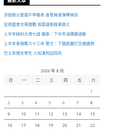
最新文章
涉造假公屋富戶申報表 倉管員准保釋候訊
足球盛會次場激戰 祖雲達斯挫車路士
上半年純利大增七成 國泰：下半年油價續波動
上半年車禍奪六十三命 警方：下週起嚴打交通違例
巴士非禮女學生 六旬漢判囚四月
2026 年 8 月
日
一
二
三
四
五
六
1
2
3
4
5
6
7
8
9
10
11
12
13
14
15
16
17
18
19
20
21
22