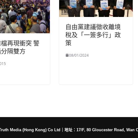
自由黨建議徵收離境
稅及「一簽多行」政
策
檔再現衝突 警
牆分隔雙方
08/01/2024
015
h Media (Hong Kong) Co Ltd
｜
地址：17/F, 80 Gloucester Road, Wan 