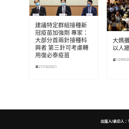
建議特定群組接種新
冠疫苗加強劑 專家：
大部分首兩針接種科
大媽攤
興者 第三針可考慮轉
以人
用復必泰疫苗
12/09/2
27/10/2021
出版人/承印人：Trut