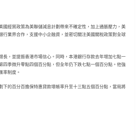
美國經貿政策為美聯儲減息計劃帶來不確定性，加上通脹壓力，美
銀行業界合作，支援中小企融資，並密切關注美國關稅政策對全球
增長，並提振香港市場信心。同時，本港銀行存款去年增加七點一
第四季微升零點四個百分點，但全年仍下跌七點一個百分點。他強
匯率制度。
劃下的百分百擔保特惠貸款壞帳率升至十三點五個百分點，當局將