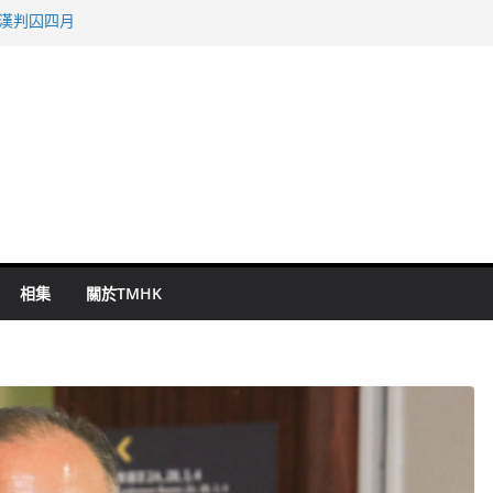
旬漢判囚四月
表 倉管員准保釋候訊
祖雲達斯挫車路士
 國泰：下半年油價續波動
命 警方：下週起嚴打交通違例
相集
關於TMHK