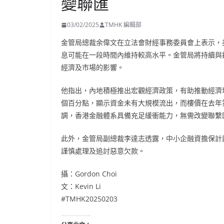
變聯匯
03/02/2025
TMHK 編輯部
金管局總裁余偉文在立法會財經事務委員會上表示，
息可能在一段時間內維持較高水平。金管局將持續與
經濟及市場的影響。
他指出，內地積極推出宏觀經濟政策，有助推動經濟
個百分點，顯示資金未有大規模流出，而樓價在去年
調，香港金融體系具備充足緩衝能力，無需改變聯繫
此外，金管局副總裁李達志透露，中小企融資擔保計
謹慎處理及追討惡意欠款。
攝：Gordon Choi
文：Kevin Li
#TMHK20250203