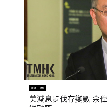
港聞
財經
美減息步伐存變數 余