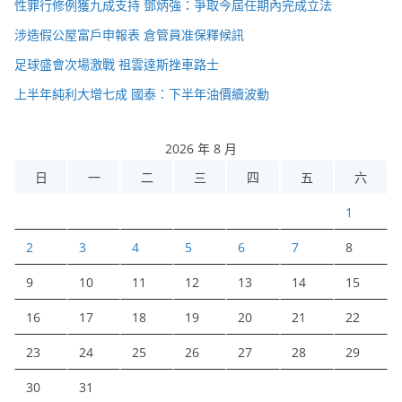
性罪行修例獲九成支持 鄧炳強：爭取今屆任期內完成立法
涉造假公屋富戶申報表 倉管員准保釋候訊
足球盛會次場激戰 祖雲達斯挫車路士
上半年純利大增七成 國泰：下半年油價續波動
2026 年 8 月
日
一
二
三
四
五
六
1
2
3
4
5
6
7
8
9
10
11
12
13
14
15
16
17
18
19
20
21
22
23
24
25
26
27
28
29
30
31