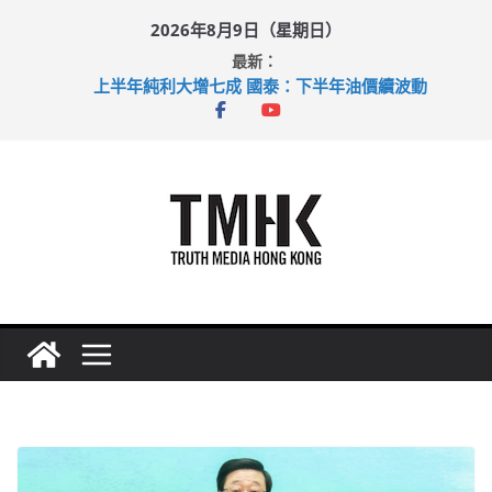
Skip
2026年8月9日（星期日）
to
最新：
content
上半年純利大增七成 國泰：下半年油價續波動
拜仁熱身賽挫維拉 啟德主場館奪錦標
性罪行修例獲九成支持 鄧炳強：爭取今屆任期內完成立法
涉造假公屋富戶申報表 倉管員准保釋候訊
足球盛會次場激戰 祖雲達斯挫車路士