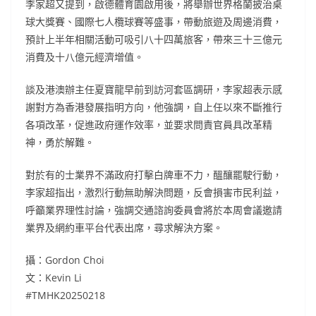
李家超又提到，啟德體育園啟用後，將舉辦世界格蘭披治桌
球大獎賽、國際七人欖球賽等盛事，帶動旅遊及周邊消費，
預計上半年相關活動可吸引八十四萬旅客，帶來三十三億元
消費及十八億元經濟增值。
談及港澳辦主任夏寶龍早前到訪河套區調研，李家超表示感
謝對方為香港發展指明方向，他強調，自上任以來不斷推行
各項改革，促進政府運作效率，並要求問責官員具改革精
神，勇於解難。
對於有的士業界不滿政府打擊白牌車不力，醞釀罷駛行動，
李家超指出，激烈行動無助解決問題，反會損害市民利益，
呼籲業界理性討論，強調交通諮詢委員會將於本周會議邀請
業界及網約車平台代表出席，尋求解決方案。
攝：Gordon Choi
文：Kevin Li
#TMHK20250218