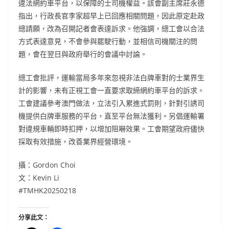
違法網約車平台，以保障的士司機權益。該會副主席莊永德
指出，行政長官李家超早上已回應相關問題，因此原定赴政
總請願，改為召開記者會表達訴求。他強調，總工會以合法
方式表達意見，不會參與罷駛行動，並相信司機關注的問
題，會在翌日與政府舉行的會議中討論。
總工會批評，運輸當局多年來忽視非法白牌車對的士業界生
計的影響，未有正視工會一直要求取締網約車平台的訴求。
工會建議參考澳門做法，立法引入累進式罰則，針對引誘司
機提供白牌車服務的平台，直至平台無法獲利。另倡運輸署
對違規車輛即時扣押，以增加阻嚇效果。工會期望政府儘快
採取有效措施，改善業界經營環境。
攝：Gordon Choi
文：Kevin Li
#TMHK20250218
分享此文：