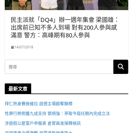
民主派就「DQ4」辦一週年集會 梁國雄：
出席前已知不多人到場 對有200人參與感
滿意 警方：高峰期有80人參與
14/07/2018
最新文章
拜仁熱身賽挫維拉 啟德主場館奪錦標
性罪行修例獲九成支持 鄧炳強：爭取今屆任期內完成立法
涉造假公屋富戶申報表 倉管員准保釋候訊
足球盛會次場激戰 祖雲達斯挫車路士