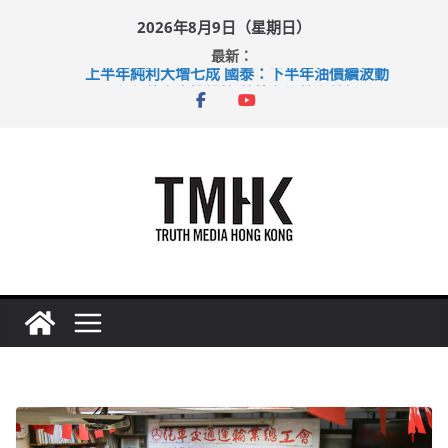
Skip
2026年8月9日（星期日）
to
最新：
content
上半年純利大增七成 國泰：下半年油價續波動
拜仁熱身賽挫維拉 啟德主場館奪錦標
性罪行修例獲九成支持 鄧炳強：爭取今屆任期內完成立法
涉造假公屋富戶申報表 倉管員准保釋候訊
足球盛會次場激戰 祖雲達斯挫車路士