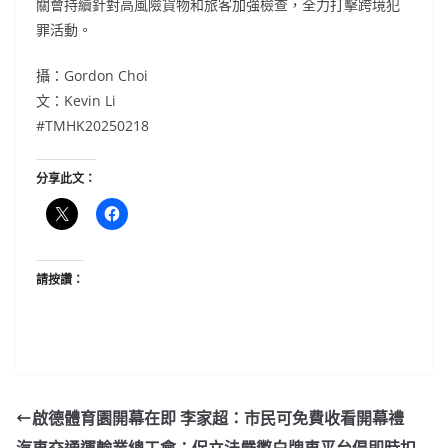
關會持續針對高風險貨物和旅客加強檢查，全力打擊跨境犯
罪活動。
攝：Gordon Choi
文：Kevin Li
#TMHK20250218
分享此文：
請按讚：
啟德體育園開幕在即 李家超：市民可免費收看開幕禮
汽車交通運輸業總工會：促立法嚴懲白牌車平台倡即時扣