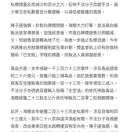
私煙總量反而減少約百分之六，反映不法分子改變手法，減
少單次走私數量並分散運輸，以減低被截獲的風險。
陳子達強調，針對白牌煙問題，海關大力打擊，並派員向報
販派發宣傳單張，加強巡查後，市面白牌煙銷售已明顯減
少，但銷售渠道轉為地下化。為進一步遏止私煙流通，今年
內將推出完稅煙標籤制度先導計劃，煙盒會貼上印有防偽特
徵和「已完稅」字樣的標籤，供執法人員掃描檢查。
毒品方面，去年偵破一千三百六十三宗案件，涉及毒品總值
約二十六億元，檢獲六點三噸毒品。由於旅遊業復甦，利用
旅客及空運販毒的個案達一百一十三宗，按年增加三成八。
不法分子亦透過貨運輸入俗稱「太空油」的依托咪酯毒品，
海關檢獲二十三點五公斤依托咪酯及二百零二粒相關煙彈。
此外，海關去年破獲二百三十三宗走私案件，涉及貨值約四
十三億元，其中二十八宗與遠洋漁船有關。不法分子為規避
偵查，改由東南亞經水路轉運貨物至內地。陳子達強調，海