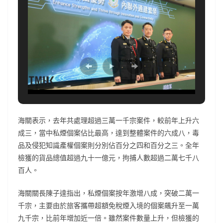
海關表示，去年共處理超過三萬一千宗案件，較前年上升六
成三，當中私煙個案佔比最高，達到整體案件的六成八，毒
品及侵犯知識產權個案則分別佔百分之四和百分之三。全年
檢獲的貨品總值超過九十一億元，拘捕人數超過二萬七千八
百人。
海關關長陳子達指出，私煙個案按年激增八成，突破二萬一
千宗，主要由於旅客攜帶超額免稅煙入境的個案飆升至一萬
九千宗，比前年增加近一倍。雖然案件數量上升，但檢獲的