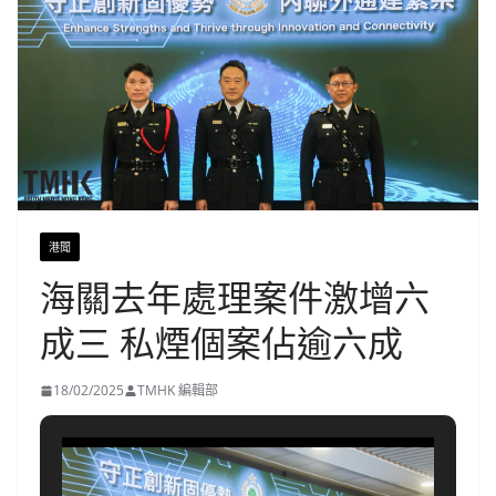
港聞
海關去年處理案件激增六
成三 私煙個案佔逾六成
18/02/2025
TMHK 編輯部