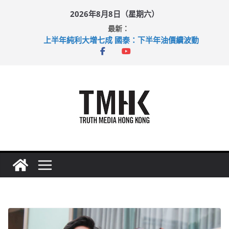
Skip
2026年8月8日（星期六）
to
最新：
content
上半年純利大增七成 國泰：下半年油價續波動
拜仁熱身賽挫維拉 啟德主場館奪錦標
性罪行修例獲九成支持 鄧炳強：爭取今屆任期內完成立法
涉造假公屋富戶申報表 倉管員准保釋候訊
足球盛會次場激戰 祖雲達斯挫車路士