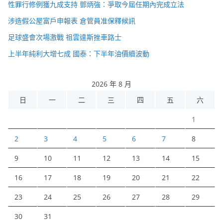
性罪行修例獲九成支持 鄧炳強：爭取今屆任期內完成立法
涉造假公屋富戶申報表 倉管員准保釋候訊
足球盛會次場激戰 祖雲達斯挫車路士
上半年純利大增七成 國泰：下半年油價續波動
2026 年 8 月
日
一
二
三
四
五
六
1
2
3
4
5
6
7
8
9
10
11
12
13
14
15
16
17
18
19
20
21
22
23
24
25
26
27
28
29
30
31