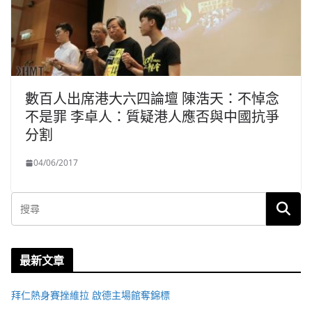
數百人出席港大六四論壇 陳浩天：不悼念
不是罪 李卓人：質疑港人應否與中國抗爭
分割
04/06/2017
最新文章
拜仁熱身賽挫維拉 啟德主場館奪錦標