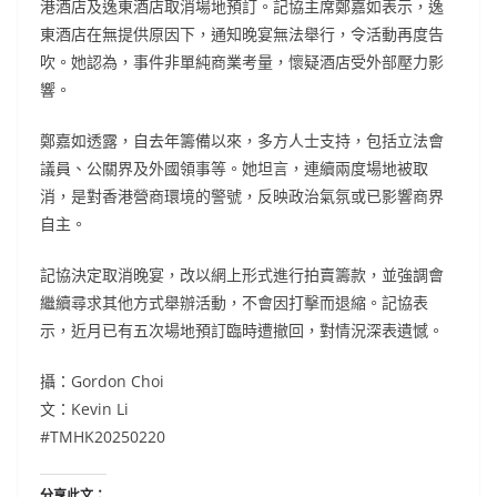
港酒店及逸東酒店取消場地預訂。記協主席鄭嘉如表示，逸
東酒店在無提供原因下，通知晚宴無法舉行，令活動再度告
吹。她認為，事件非單純商業考量，懷疑酒店受外部壓力影
響。
鄭嘉如透露，自去年籌備以來，多方人士支持，包括立法會
議員、公關界及外國領事等。她坦言，連續兩度場地被取
消，是對香港營商環境的警號，反映政治氣氛或已影響商界
自主。
記協決定取消晚宴，改以網上形式進行拍賣籌款，並強調會
繼續尋求其他方式舉辦活動，不會因打擊而退縮。記協表
示，近月已有五次場地預訂臨時遭撤回，對情況深表遺憾。
攝：Gordon Choi
文：Kevin Li
#TMHK20250220
分享此文：