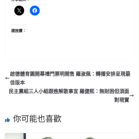
請按讚：
啟德體育園開幕禮門票明開售 羅淑佩：轉播安排呈現最
佳版本
民主黨組三人小組跟進解散事宜 羅健熙：無財困但須面
對現實
你可能也喜歡