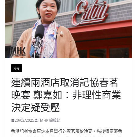
港聞
連續兩酒店取消記協春茗
晚宴 鄭嘉如：非理性商業
決定疑受壓
20/02/2025
TMHK 編輯部
香港記者協會原定本月舉行的春茗籌款晚宴，先後遭富豪香