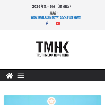
Skip
2026年8月6日（星期四）
to
最新：
content
希愈調亂胚胎樣本 警改列詐騙案
足球盛會次場激戰 祖雲達斯挫車路士
上半年純利大增七成 國泰：下半年油價續波動
上半年車禍奪六十三命 警方：下週起嚴打交通違例
巴士非禮女學生 六旬漢判囚四月