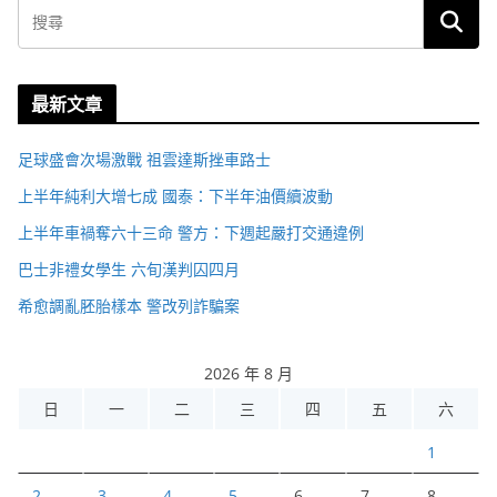
最新文章
足球盛會次場激戰 祖雲達斯挫車路士
上半年純利大增七成 國泰：下半年油價續波動
上半年車禍奪六十三命 警方：下週起嚴打交通違例
巴士非禮女學生 六旬漢判囚四月
希愈調亂胚胎樣本 警改列詐騙案
2026 年 8 月
日
一
二
三
四
五
六
1
2
3
4
5
6
7
8