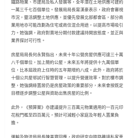
鐵路物業、市建局及私人發展等，全年潛在土地供應可建約
一萬三千七百個單位。發展局局長甯漢豪表示，政府會審視
市況，靈活調整土地供應，並優先發展北部都會區，部分商
業用地亦可能改劃為住宅或商住混合用途，以提高市場吸引
力。她強調，政府對賣地分期付款建議持開放態度，並正與
業界探討可行性。
房屋局局長何永賢指出，未來十年公營房屋供應可達三十萬
八千個單位，加上簡約公屋，未來五年將提供十九萬個單
位，比本屆政府上任時的五年期增約八成。此外，政府將於
十個公共屋邨試行智慧管理，以提升營運效率。對於樓市調
整，她強調綠置居仍是房屋政策的重要部分，未來會按既定
目標逐步調整公屋與資助出售房屋的比例。
此外，《預算案》亦建議提升三百萬元物業適用的一百元印
花稅門檻至四百萬元，預計可減輕小家庭及年輕人置業負
擔。
運輸及物流局局長陳美寶回應，政府研究向陸路離境私家車