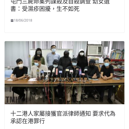
屯門三屍命案列謀殺及自殺調查 幼女遺
書：受濕疹困擾，生不如死
18/06/2018
十二港人家屬接獲官派律師通知 要求代為
承認在港罪行