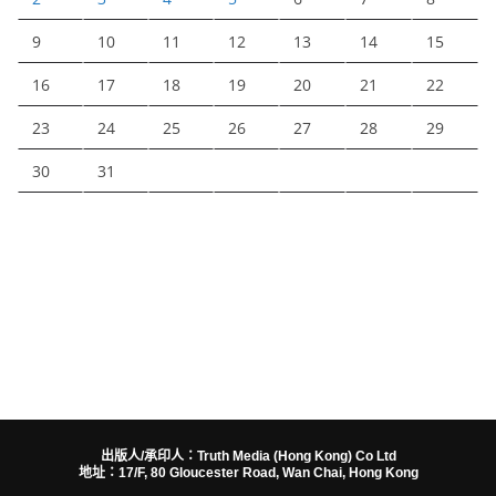
9
10
11
12
13
14
15
16
17
18
19
20
21
22
23
24
25
26
27
28
29
30
31
出版人/承印人：Truth Media (Hong Kong) Co Ltd
地址：17/F, 80 Gloucester Road, Wan Chai, Hong Kong