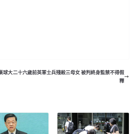
桌球大
二十六歲前英軍士兵殘殺三母女 被判終身監禁不得假
釋