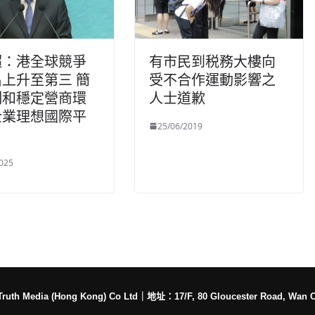
超：港全球競爭
有市民到税務大樓向
上升至第三 簡
受不合作運動影響之
制和穩定營商環
人士道歉
企業理想國際平
25/06/2019
025
h Media (Hong Kong) Co Ltd
｜
地址：17/F, 80 Gloucester Road, Wan 