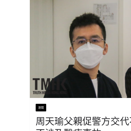
港聞
周天瑜父親促警方交代