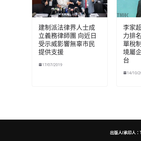
建制派法律界人士成
李家
立義務律師團 向近日
力排名
受示威影響無辜市民
單稅
提供支援
境屬
台
17/07/2019
14/10/2
出版人/承印人：Trut