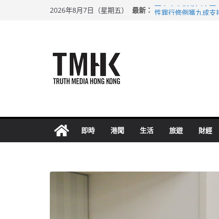
Skip
上半年車禍奪六十三
最新：
2026年8月7日（星期五）
to
性罪行修例獲九成支
涉造假公屋富戶申報
content
足球盛會次場激戰 
上半年純利大增七成
即時
港聞
生活
旅遊
財經