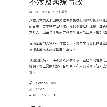
不涉及醫療事故
10/03/2025
TMHK 編輯部
八歲女童周天瑜因患惡性腫瘤橫紋肌肉瘤接受手術後
記者會，要求警方及律政司交代不檢控的理據，並質
求介入，但至今僅獲局方轉述醫管局的回應，批評政
協助家屬的大律師陸偉雄表示，警方未有交代調查細
以便家屬未來或提出民事訴訟。
瑪麗醫院稱，事件不涉及醫療事故，並已與醫管局成
強調，修正醫療紀錄符合程序，亦未有隱瞞。院方去
憾。
攝：Gordon Choi
文：Kevin Li
#TMHK20250310