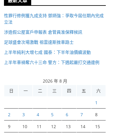
最新文章
性罪行修例獲九成支持 鄧炳強：爭取今屆任期內完成
立法
涉造假公屋富戶申報表 倉管員准保釋候訊
足球盛會次場激戰 祖雲達斯挫車路士
上半年純利大增七成 國泰：下半年油價續波動
上半年車禍奪六十三命 警方：下週起嚴打交通違例
2026 年 8 月
日
一
二
三
四
五
六
1
2
3
4
5
6
7
8
9
10
11
12
13
14
15