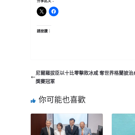
分享此文：
請按讚：
尼爾羅拔臣以十比零擊敗冰咸 奪世界格蘭披治
獎賽冠軍
你可能也喜歡