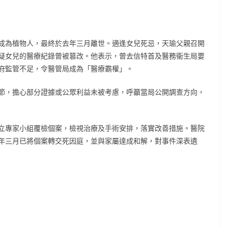
成為植物人，最終於去年三月離世。適逢女兒死忌，天瑜父親召開
疑女兒的醫療紀錄曾被篡改。他表示，曾去信特首及醫務衞生局要
府監管不足，令醫管局成為「醫療霸權」。
節，擔心部分證據或公眾利益未被考慮，呼籲當局公開調查方向，
立專家小組覆檢個案，檢視治療及手術安排，落實改善措施。醫院
年三月已將個案轉交死因庭，並與家屬達成和解，對事件深表遺