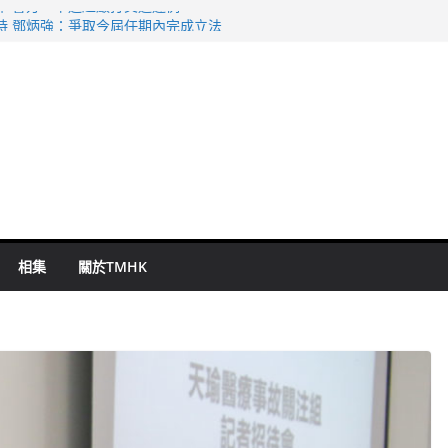
命 警方：下週起嚴打交通違例
持 鄧炳強：爭取今屆任期內完成立法
表 倉管員准保釋候訊
祖雲達斯挫車路士
 國泰：下半年油價續波動
相集
關於TMHK