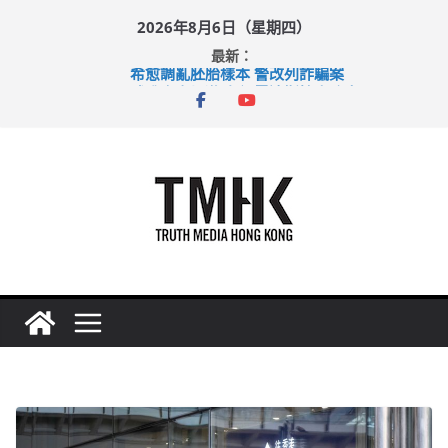
Skip
2026年8月6日（星期四）
to
最新：
content
希愈調亂胚胎樣本 警改列詐騙案
足球盛會次場激戰 祖雲達斯挫車路士
上半年純利大增七成 國泰：下半年油價續波動
上半年車禍奪六十三命 警方：下週起嚴打交通違例
巴士非禮女學生 六旬漢判囚四月