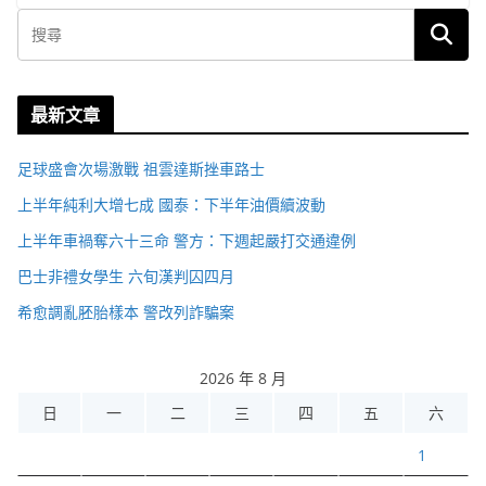
最新文章
足球盛會次場激戰 祖雲達斯挫車路士
上半年純利大增七成 國泰：下半年油價續波動
上半年車禍奪六十三命 警方：下週起嚴打交通違例
巴士非禮女學生 六旬漢判囚四月
希愈調亂胚胎樣本 警改列詐騙案
2026 年 8 月
日
一
二
三
四
五
六
1