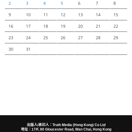
2
3
4
5
6
7
8
9
10
11
12
13
14
15
16
17
18
19
20
21
22
23
24
25
26
27
28
29
30
31
出版人/承印人：Truth Media (Hong Kong) Co Ltd
地址：17/F, 80 Gloucester Road, Wan Chai, Hong Kong