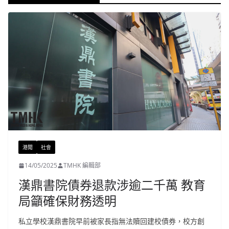
港聞
社會
14/05/2025
TMHK 編輯部
漢鼎書院債券退款涉逾二千萬 教育
局籲確保財務透明
私立學校漢鼎書院早前被家長指無法贖回建校債券，校方創