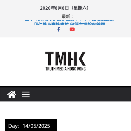
Skip
2026年8月8日（星期六）
to
最新：
content
上半年純利大增七成 國泰：下半年油價續波動
拜仁熱身賽挫維拉 啟德主場館奪錦標
性罪行修例獲九成支持 鄧炳強：爭取今屆任期內完成立法
涉造假公屋富戶申報表 倉管員准保釋候訊
足球盛會次場激戰 祖雲達斯挫車路士
Day:
14/05/2025