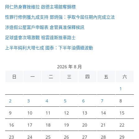
拜仁熱身賽挫維拉 啟德主場館奪錦標
性罪行修例獲九成支持 鄧炳強：爭取今屆任期內完成立法
涉造假公屋富戶申報表 倉管員准保釋候訊
足球盛會次場激戰 祖雲達斯挫車路士
上半年純利大增七成 國泰：下半年油價續波動
2026 年 8 月
日
一
二
三
四
五
六
1
2
3
4
5
6
7
8
9
10
11
12
13
14
15
16
17
18
19
20
21
22
23
24
25
26
27
28
29