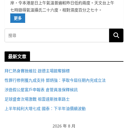
岸，令本港是日上午氣溫普遍較昨日低約兩度。天文台上午
七時錄得氣溫攝氏二十六度，相對濕度百分之七十。
更多
最新文章
拜仁熱身賽挫維拉 啟德主場館奪錦標
性罪行修例獲九成支持 鄧炳強：爭取今屆任期內完成立法
涉造假公屋富戶申報表 倉管員准保釋候訊
足球盛會次場激戰 祖雲達斯挫車路士
上半年純利大增七成 國泰：下半年油價續波動
2026 年 8 月