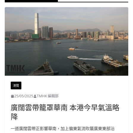
港聞
25/05/2025
TMHK 編輯部
廣闊雲帶籠罩華南 本港今早氣溫略
降
一道廣闊雲帶正影響華南，加上偏東氣流吹襲廣東東部沿