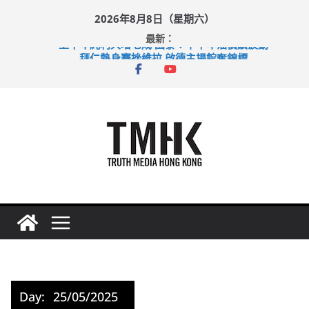
Skip
2026年8月8日（星期六）
to
最新：
content
上半年純利大增七成 國泰：下半年油價續波動
拜仁熱身賽挫維拉 啟德主場館奪錦標
性罪行修例獲九成支持 鄧炳強：爭取今屆任期內完成立法
涉造假公屋富戶申報表 倉管員准保釋候訊
足球盛會次場激戰 祖雲達斯挫車路士
Day:
25/05/2025