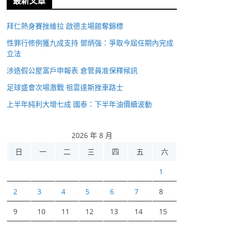
最新文章
拜仁熱身賽挫維拉 啟德主場館奪錦標
性罪行修例獲九成支持 鄧炳強：爭取今屆任期內完成
立法
涉造假公屋富戶申報表 倉管員准保釋候訊
足球盛會次場激戰 祖雲達斯挫車路士
上半年純利大增七成 國泰：下半年油價續波動
2026 年 8 月
日
一
二
三
四
五
六
1
2
3
4
5
6
7
8
9
10
11
12
13
14
15