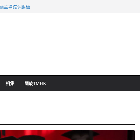
 國泰：下半年油價續波動
啟德主場館奪錦標
持 鄧炳強：爭取今屆任期內完成立法
表 倉管員准保釋候訊
祖雲達斯挫車路士
相集
關於TMHK