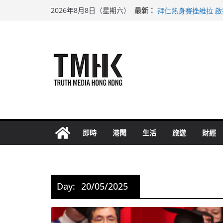
Skip
上半年純利大增七成
最新：
2026年8月8日（星期六）
拜仁熱身賽挫維拉 
to
性罪行修例獲九成支
content
涉造假公屋富戶申報
足球盛會次場激戰 
即時
港聞
生活
旅遊
財經
Day:
20/05/2025