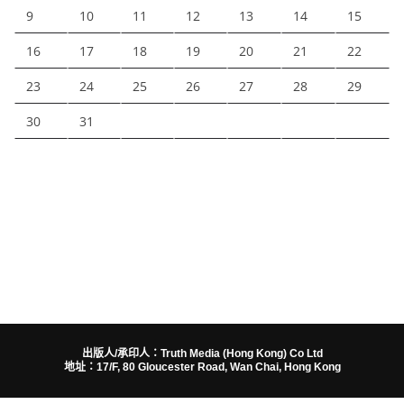
9
10
11
12
13
14
15
16
17
18
19
20
21
22
23
24
25
26
27
28
29
30
31
出版人/承印人：Truth Media (Hong Kong) Co Ltd
地址：17/F, 80 Gloucester Road, Wan Chai, Hong Kong