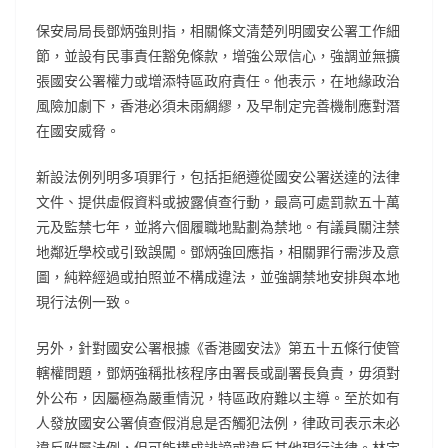
保安局局長鄧炳強則指，相關條文清楚列明國安公署工作細
節，並設有民事責任豁免條款，增強公眾信心，強調並無擴
張國安公署權力或增添特區政府責任。他表示，在地緣政治
風險加劇下，香港必須未雨綢繆，及早制定完善機制應對潛
在國安威脅。
新設法例列明多項罪行，包括拒絕遵從國安公署送達的法律
文件、提供虛假資料或披露偵查行動，最高可處罰款五十萬
元及監禁七年，並將六個履職地點劃為禁地。有議員關注禁
地鄰近學校或引致誤闖。鄧炳強回應指，相關罪行需涉及意
圖，純粹經過或拍照並不構成違法，並強調禁地安排與本地
現行法例一致。
另外，針對國安公署根據《香港國安法》第五十五條行使管
轄權問題，鄧炳強稱批核程序由署長或副署長負責，毋須對
外公布，因屬極為嚴重情況，特區政府難以主導。至於如有
人發放國安公署偵查假消息是否觸犯法例，律政司表示未必
違反附屬法例，但可能構成誹謗或違反其他現行法律。林定