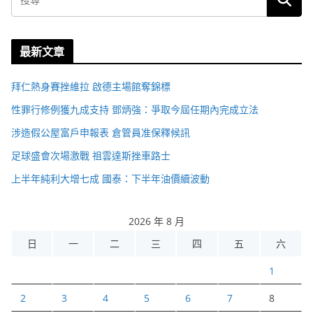
最新文章
拜仁熱身賽挫維拉 啟德主場館奪錦標
性罪行修例獲九成支持 鄧炳強：爭取今屆任期內完成立法
涉造假公屋富戶申報表 倉管員准保釋候訊
足球盛會次場激戰 祖雲達斯挫車路士
上半年純利大增七成 國泰：下半年油價續波動
2026 年 8 月
日
一
二
三
四
五
六
1
2
3
4
5
6
7
8