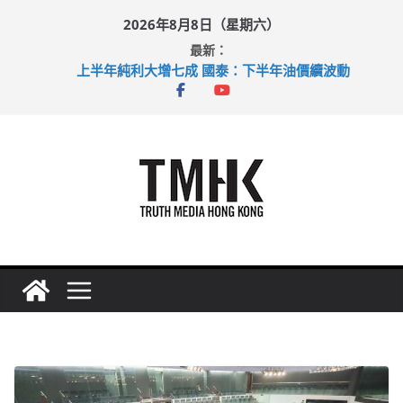
Skip
2026年8月8日（星期六）
to
最新：
content
上半年純利大增七成 國泰：下半年油價續波動
拜仁熱身賽挫維拉 啟德主場館奪錦標
性罪行修例獲九成支持 鄧炳強：爭取今屆任期內完成立法
涉造假公屋富戶申報表 倉管員准保釋候訊
足球盛會次場激戰 祖雲達斯挫車路士