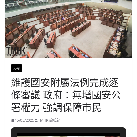
港聞
維護國安附屬法例完成逐
條審議 政府：無增國安公
署權力 強調保障市民
15/05/2025
TMHK 編輯部